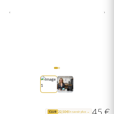
‹
›
45 €
22,50 €
En savoir plus →
CLUB