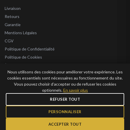
Livraison
Retours
Garantie
Mentions Légales
CGV
Politique de Confidentialité
Politique de Cookies
À Propos
Nous utilisons des cookies pour améliorer votre expérience. Les
Blog
cookies essentiels sont nécessaires au fonctionnement du site.
Vous pouvez choisir d’accepter ou de refuser les cookies
optionnels.
En savoir plus
REFUSER TOUT
© 2026 Bijoux en Vogue. Tous droits réservés.
Bijoux en Vogue SAS · SIRET 915 286 975 00015 · RCS Antibes · TVA FR69 915
PERSONNALISER
286 975 · Capital 1 000 €
ACCEPTER TOUT