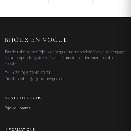
BIJOUX EN VOGUE
Pas de robots chez Bijoux en Vogue : notre société française s'engage
à vous répondre grâce à de vrais humains, entièrement à votre
écoute.
Tel : +33 (0) 9 72 40 33 21
Email : contact@bijouxenvogue.com
NOS COLLECTIONS
Bijoux Homme
INFORMATIONS