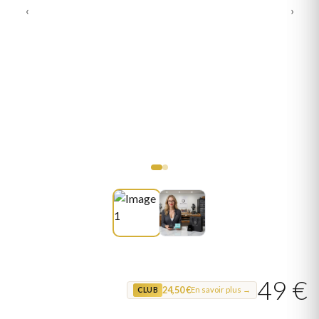
‹
›
49 €
24,50 €
En savoir plus →
CLUB