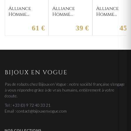
Alliance
Alliance
Alliance
Homme
Homme
Homme
Argent
Argent
Argent
Razeto
Beyram
Bouchouralh
61 €
39 €
45 
BIJOUX EN VOGUE
Pas de robots chez Bijoux en Vogue : notre société française s'engage
à vous répondre grâce à de vrais humains, entièrement à votre
écoute.
Tel : +33 (0) 9 72 40 33 21
Email : contact@bijouxenvogue.com
NOS COLLECTIONS