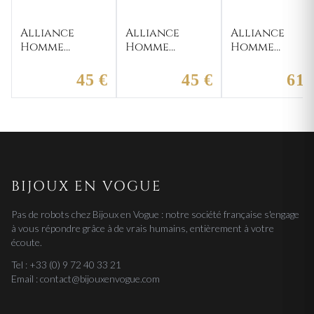
Alliance
Alliance
Alliance
Homme
Homme
Homme
Argent
Argent Ashiq
Argent
Bouchouralhair
Razeto
45 €
45 €
61 
BIJOUX EN VOGUE
Pas de robots chez Bijoux en Vogue : notre société française s'engage
à vous répondre grâce à de vrais humains, entièrement à votre
écoute.
Tel : +33 (0) 9 72 40 33 21
Email : contact@bijouxenvogue.com