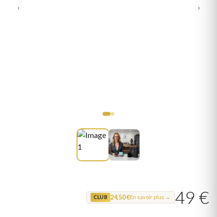
‹
›
49 €
24,50 €
En savoir plus →
CLUB