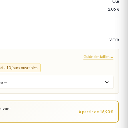
Oui
2.06 g
3 mm
Guide des tailles →
élai ~10 jours ouvrables
ravure
à partir de 16,90 €