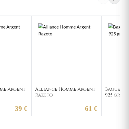
me Argent
Alliance Homme Argent
Bague Al
Razeto
925 grav
39 €
61 €