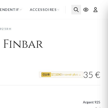
ENDENTIF
ACCESSOIRES
G925RH
 Finbar
35 €
17,50 €
En savoir plus →
CLUB
Argent 925