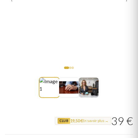
39 €
19,50 €
En savoir plus →
CLUB