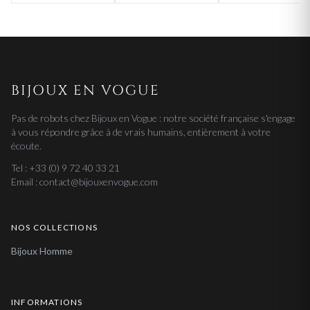
BIJOUX EN VOGUE
Pas de robots chez Bijoux en Vogue : notre société française s'engage
à vous répondre grâce à de vrais humains, entièrement à votre
écoute.
Tel : +33 (0) 9 72 40 33 21
Email : contact@bijouxenvogue.com
NOS COLLECTIONS
Bijoux Homme
INFORMATIONS