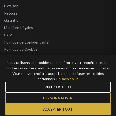
Livraison
Retours
Garantie
Mentions Légales
CGV
Politique de Confidentialité
Politique de Cookies
À Propos
Nous utilisons des cookies pour améliorer votre expérience. Les
Blog
cookies essentiels sont nécessaires au fonctionnement du site.
Vous pouvez choisir d’accepter ou de refuser les cookies
optionnels.
En savoir plus
REFUSER TOUT
© 2026 Bijoux en Vogue. Tous droits réservés.
Bijoux en Vogue SAS · SIRET 915 286 975 00015 · RCS Antibes · TVA FR69 915
PERSONNALISER
286 975 · Capital 1 000 €
ACCEPTER TOUT