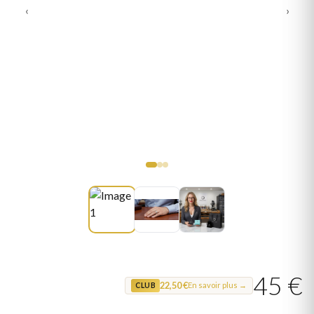
‹
›
45 €
22,50 €
En savoir plus →
CLUB