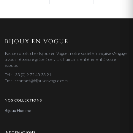
BIJOUX EN VOGUE
Pas de robots chez Bijoux en Vogue : notre société française s'engage
à vous répondre grâce à de vrais humains, entièrement à votre
écoute.
Tel : +33 (0) 9 72 40 33 21
Email : contact@bijouxenvogue.com
NOS COLLECTIONS
Bijoux Homme
INFORMATIONS