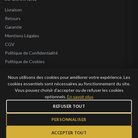
Livraison
Retours
Garantie
Mentions Légales
CGV
Politique de Confidentialité
Politique de Cookies
À Propos
Nous utilisons des cookies pour améliorer votre expérience. Les
Blog
cookies essentiels sont nécessaires au fonctionnement du site.
Vous pouvez choisir d’accepter ou de refuser les cookies
optionnels.
En savoir plus
REFUSER TOUT
© 2026 Bijoux en Vogue. Tous droits réservés.
Bijoux en Vogue SAS · SIRET 915 286 975 00015 · RCS Antibes · TVA FR69 915
PERSONNALISER
286 975 · Capital 1 000 €
ACCEPTER TOUT