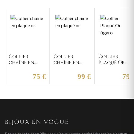
Collier
Collier
Collier
chaîne en
chaîne en
Plaqué Or
plaqué or
plaqué or
figaro
75 €
99 €
79 
BIJOUX EN VOGUE
Pas de robots chez Bijoux en Vogue : notre société française s'engage