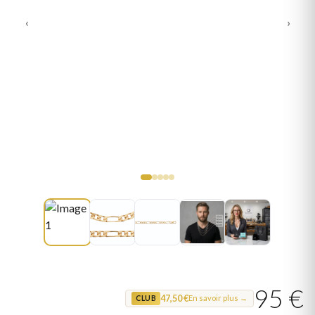
‹
›
95 €
47,50 €
En savoir plus →
CLUB