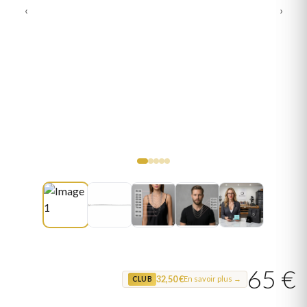
‹
›
65 €
32,50 €
En savoir plus →
CLUB