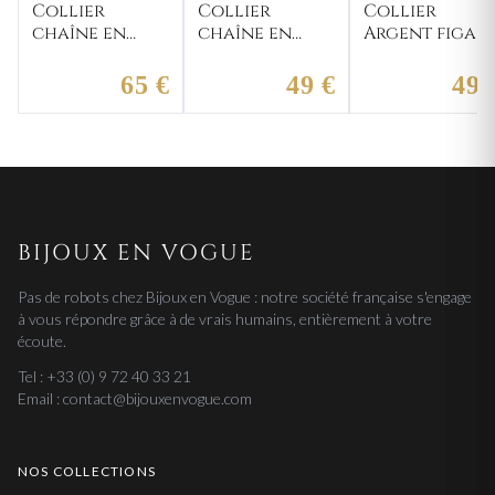
Collier
Collier
Collier
chaîne en
chaîne en
Argent figar
argent
argent
65 €
49 €
49 
BIJOUX EN VOGUE
Pas de robots chez Bijoux en Vogue : notre société française s'engage
à vous répondre grâce à de vrais humains, entièrement à votre
écoute.
Tel : +33 (0) 9 72 40 33 21
Email : contact@bijouxenvogue.com
NOS COLLECTIONS