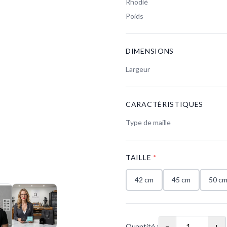
Rhodié
Poids
DIMENSIONS
Largeur
CARACTÉRISTIQUES
Type de maille
TAILLE
*
42 cm
45 cm
50 c
−
+
Quantité :