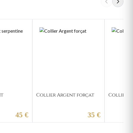
nt
Collier Argent forçat
Collier A
45 €
35 €