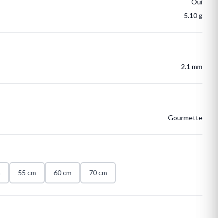
Oui
5.10 g
2.1 mm
Gourmette
m
55 cm
60 cm
70 cm