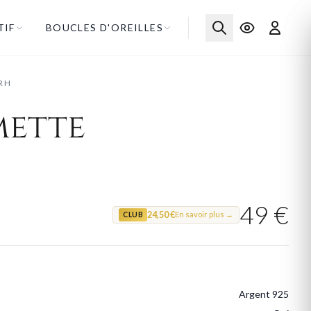
TIF
BOUCLES D'OREILLES
RH
mette
49 €
24,50 €
En savoir plus →
CLUB
Argent 925