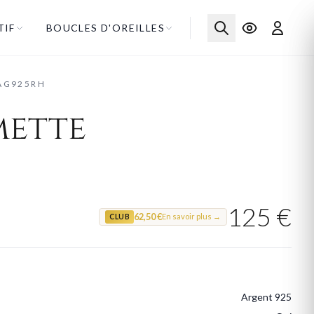
TIF
BOUCLES D'OREILLES
AG925RH
mette
125 €
62,50 €
En savoir plus →
CLUB
Argent 925