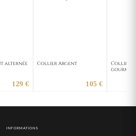
t alternée
Collier Argent
Collier 
gourmet
129 €
105 €
INFORMATIONS