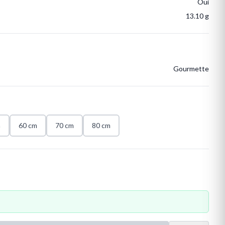
Oui
13.10 g
Gourmette
m
60 cm
70 cm
80 cm