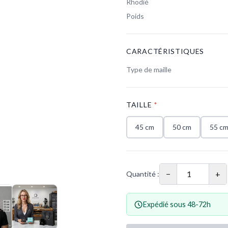
Rhodié
Poids
CARACTÉRISTIQUES
Type de maille
TAILLE
*
45 cm
50 cm
55 c
−
+
Quantité :
Expédié sous 48-72h