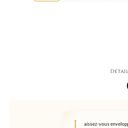
Détai
L
aissez-vous envelopp