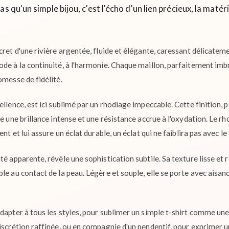
as qu'un simple bijou, c'est l'écho d'un lien précieux, la maté
cret d'une rivière argentée, fluide et élégante, caressant délicatem
ode à la continuité, à l'harmonie. Chaque maillon, parfaitement im
omesse de fidélité.
ellence, est ici sublimé par un rhodiage impeccable. Cette finition, 
ne une brillance intense et une résistance accrue à l'oxydation. Le 
ent et lui assure un éclat durable, un éclat qui ne faiblira pas avec l
té apparente, révèle une sophistication subtile. Sa texture lisse et 
le au contact de la peau. Légère et souple, elle se porte avec aisa
adapter à tous les styles, pour sublimer un simple t-shirt comme une
discrétion raffinée, ou en compagnie d'un pendentif, pour exprimer u