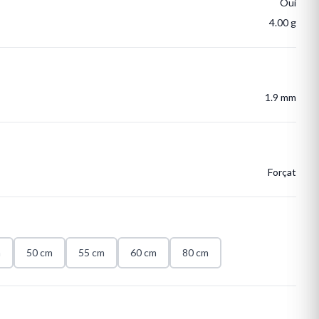
Oui
4.00 g
1.9 mm
Forçat
m
50 cm
55 cm
60 cm
80 cm