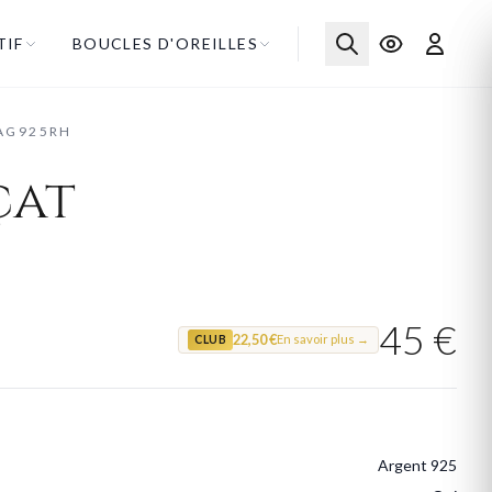
TIF
BOUCLES D'OREILLES
AG925RH
çat
45 €
22,50 €
En savoir plus →
CLUB
Argent 925