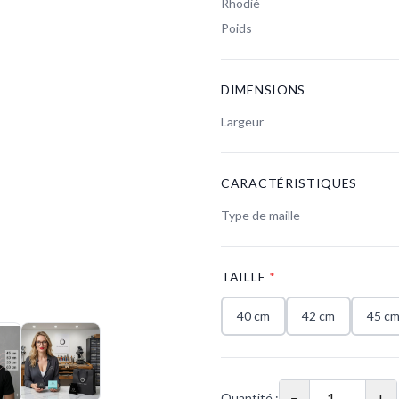
Rhodié
Poids
DIMENSIONS
Largeur
CARACTÉRISTIQUES
Type de maille
TAILLE
*
40 cm
42 cm
45 c
−
+
Quantité :