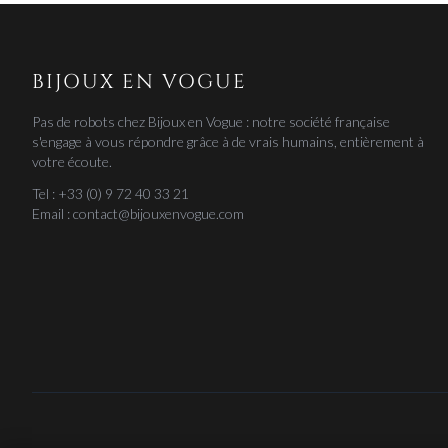
BIJOUX EN VOGUE
Pas de robots chez Bijoux en Vogue : notre société française
s'engage à vous répondre grâce à de vrais humains, entièrement à
votre écoute.
Tel : +33 (0) 9 72 40 33 21
Email : contact@bijouxenvogue.com