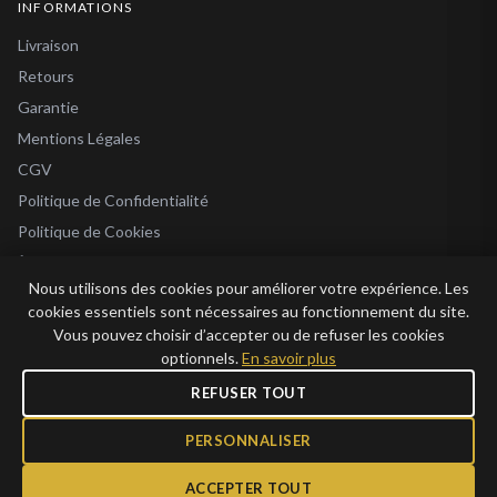
INFORMATIONS
Livraison
Retours
Garantie
Mentions Légales
CGV
Politique de Confidentialité
Politique de Cookies
À Propos
Nous utilisons des cookies pour améliorer votre expérience. Les
Blog
cookies essentiels sont nécessaires au fonctionnement du site.
Vous pouvez choisir d’accepter ou de refuser les cookies
optionnels.
En savoir plus
REFUSER TOUT
© 2026 Bijoux en Vogue. Tous droits réservés.
Bijoux en Vogue SAS · SIRET 915 286 975 00015 · RCS Antibes · TVA FR69 915
PERSONNALISER
286 975 · Capital 1 000 €
ACCEPTER TOUT