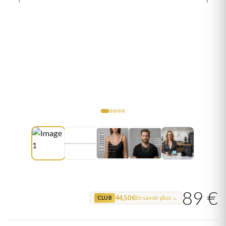
89 €
44,50 €
En savoir plus →
CLUB