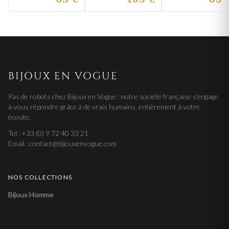
BIJOUX EN VOGUE
Pas de robots chez Bijoux en Vogue : notre société française s'engage
à vous répondre grâce à de vrais humains, entièrement à votre
écoute.
Tel : +33 (0) 9 72 40 33 21
Email : contact@bijouxenvogue.com
NOS COLLECTIONS
Bijoux Homme