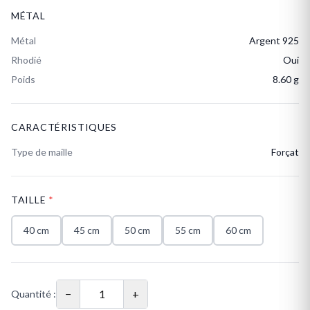
MÉTAL
Métal
Argent 925
Rhodié
Oui
Poids
8.60 g
CARACTÉRISTIQUES
Type de maille
Forçat
TAILLE
*
40 cm
45 cm
50 cm
55 cm
60 cm
−
+
Quantité :