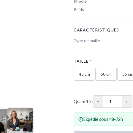
Rhodié
Poids
CARACTÉRISTIQUES
Type de maille
TAILLE
*
45 cm
50 cm
55 c
−
+
Quantité :
Expédié sous 48-72h