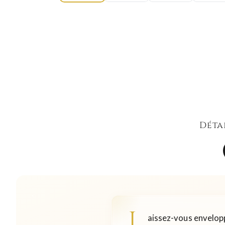
Déta
L
aissez-vous envelop