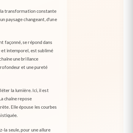
à la transformation constante
rs un paysage changeant, d'une
ent façonné, se répond dans
e et intemporel, est sublimé
chaîne une brillance
 profondeur et une pureté
er la lumière. Ici, il est
 La chaîne repose
rète. Elle épouse les courbes
histiquée.
-la seule, pour une allure