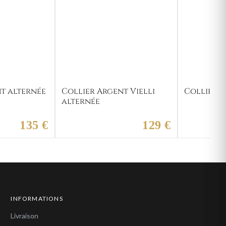
t alternée
Collier Argent Vielli
Collier A
alternée
135 €
129 €
INFORMATIONS
Livraison