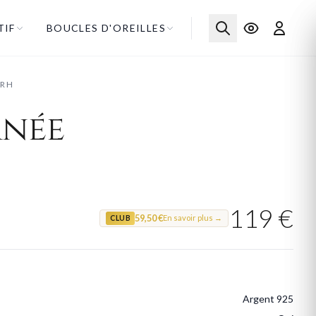
TIF
BOUCLES D'OREILLES
5RH
rnée
119 €
59,50 €
En savoir plus →
CLUB
Argent 925