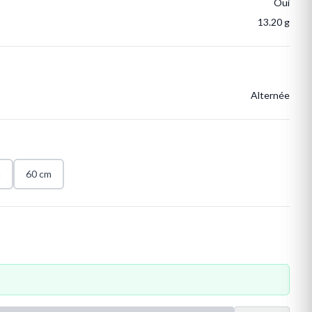
Oui
13.20 g
Alternée
m
60 cm