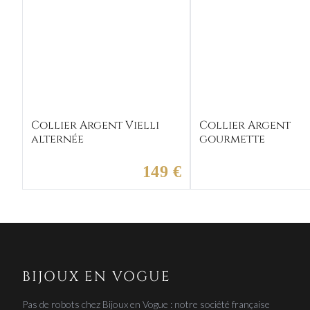
Collier Argent Vielli
Collier Argent
alternée
gourmette
149 €
BIJOUX EN VOGUE
Pas de robots chez Bijoux en Vogue : notre société française