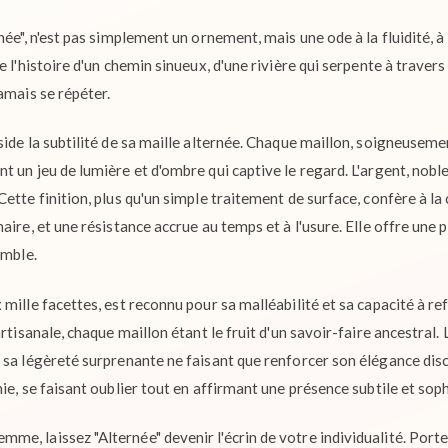
née", n'est pas simplement un ornement, mais une ode à la fluidité, 
e l'histoire d'un chemin sinueux, d'une rivière qui serpente à trave
amais se répéter.
side la subtilité de sa maille alternée. Chaque maillon, soigneusem
 un jeu de lumière et d'ombre qui captive le regard. L'argent, nobl
ette finition, plus qu'un simple traitement de surface, confère à la 
aire, et une résistance accrue au temps et à l'usure. Elle offre une
emble.
ille facettes, est reconnu pour sa malléabilité et sa capacité à reflét
artisanale, chaque maillon étant le fruit d'un savoir-faire ancestral.
 sa légèreté surprenante ne faisant que renforcer son élégance disc
ie, se faisant oublier tout en affirmant une présence subtile et sop
, laissez "Alternée" devenir l'écrin de votre individualité. Portez