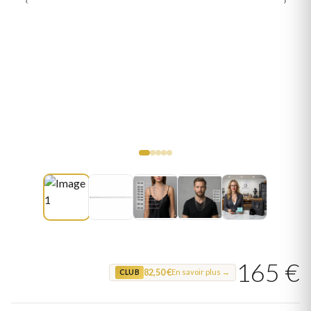
165 €
82,50 €
En savoir plus →
CLUB