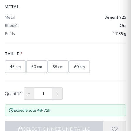
MÉTAL
Métal
Argent 925
Rhodié
Oui
Poids
17.85 g
TAILLE
*
45 cm
50 cm
55 cm
60 cm
−
+
Quantité :
Expédié sous 48-72h
SÉLECTIONNEZ UNE TAILLE