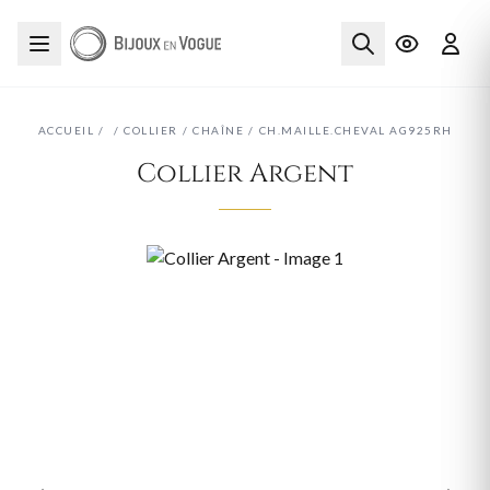
ACCUEIL
/
/
COLLIER
/
CHAÎNE
/
CH.MAILLE.CHEVAL AG925RH
Collier Argent
‹
›