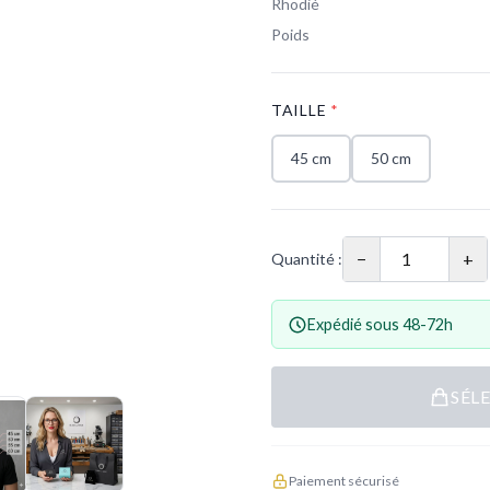
Rhodié
Poids
TAILLE
*
45 cm
50 cm
−
+
Quantité :
Expédié sous 48-72h
SÉL
Paiement sécurisé