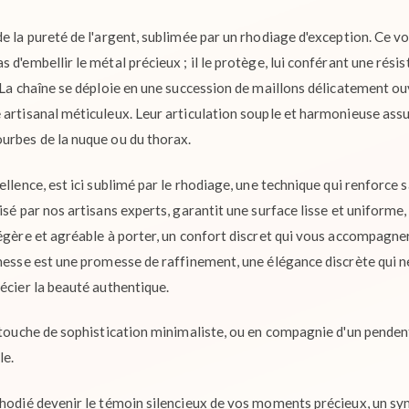
e la pureté de l'argent, sublimée par un rhodiage d'exception. Ce vo
 d'embellir le métal précieux ; il le protège, lui conférant une résis
. La chaîne se déploie en une succession de maillons délicatement o
 artisanal méticuleux. Leur articulation souple et harmonieuse as
urbes de la nuque ou du thorax.
ellence, est ici sublimé par le rhodiage, une technique qui renforce s
isé par nos artisans experts, garantit une surface lisse et uniform
égère et agréable à porter, un confort discret qui vous accompagner
inesse est une promesse de raffinement, une élégance discrète qui ne
écier la beauté authentique.
 touche de sophistication minimaliste, ou en compagnie d'un pendent
le.
rhodié devenir le témoin silencieux de vos moments précieux, un s