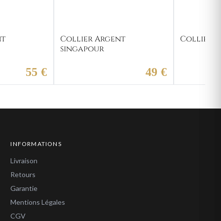
nt
Collier Argent
Collier A
singapour
55 €
49 €
INFORMATIONS
Livraison
Retours
Garantie
Mentions Légales
CGV