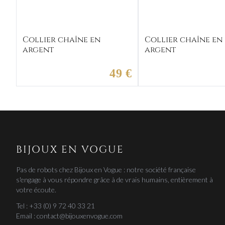
Collier chaîne en
Collier chaîne en
argent
argent
49 €
BIJOUX EN VOGUE
Pas de robots chez Bijoux en Vogue : notre société française
s'engage à vous répondre grâce à de vrais humains, entièrement à
votre écoute.
Tel : +33 (0) 9 72 40 33 21
Email : contact@bijouxenvogue.com