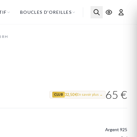
TIF
BOUCLES D'OREILLES
25RH
65 €
32,50 €
En savoir plus →
CLUB
Argent 925