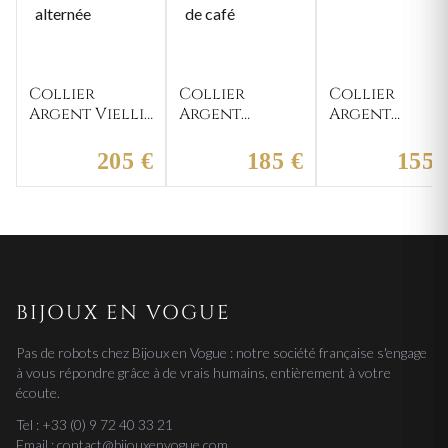
Collier
Collier
Collier
Argent Vielli
Argent
Argent
alternée
graine de
alternée
café
205 €
185 €
155 
BIJOUX EN VOGUE
Pas de robots chez Bijoux en Vogue : notre société française s'engage
à vous répondre grâce à de vrais humains, entièrement à votre
écoute.
Tel : +33 (0) 9 72 40 33 21
Email : contact@bijouxenvogue.com