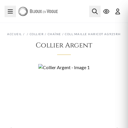
ACCUEIL
/
/
COLLIER
/
CHAÎNE
/
COLL.MAILLE HARICOT AG925RH
Collier Argent
‹
›