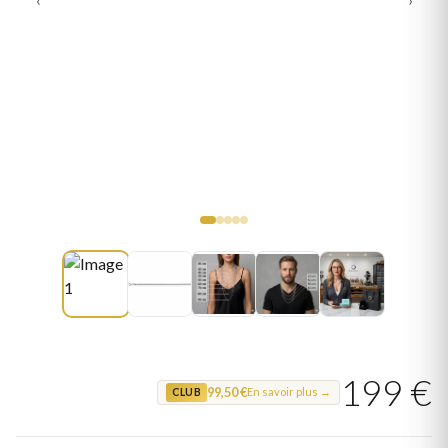
199 €
99,50 €
En savoir plus →
CLUB