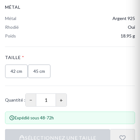
MÉTAL
Métal
Argent 925
Rhodié
Oui
Poids
18.95 g
TAILLE
*
42 cm
45 cm
−
+
Quantité :
Expédié sous 48-72h
SÉLECTIONNEZ UNE TAILLE