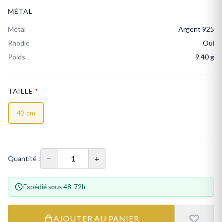
MÉTAL
Métal
Argent 925
Rhodié
Oui
Poids
9.40 g
TAILLE
*
42 cm
−
+
Quantité :
Expédié sous 48-72h
AJOUTER AU PANIER