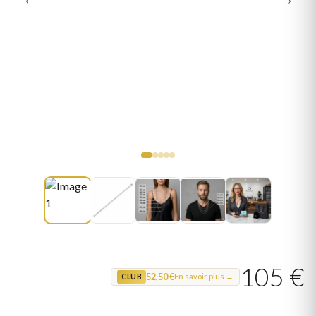
105 €
52,50 €
En savoir plus →
CLUB