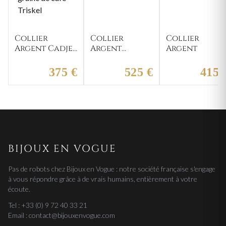
Collier
Collier
Collier
Argent Cadjee
Argent
Argent
graine de
alternée
café Triskel
375 €
525 €
415 
BIJOUX EN VOGUE
Pas de robots chez Bijoux en Vogue : notre société française s'engage
à vous répondre grâce à de vrais humains, entièrement à votre
écoute.
Tel : +33 (0) 9 72 40 33 21
Email : contact@bijouxenvogue.com