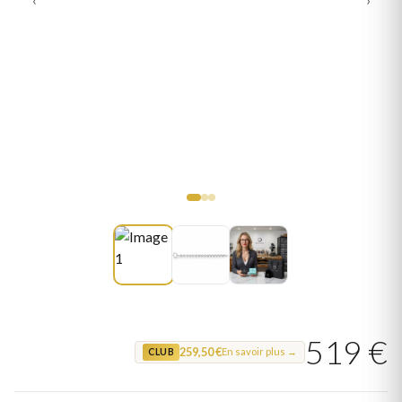
519 €
259,50 €
En savoir plus →
CLUB