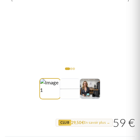
59 €
29,50 €
En savoir plus →
CLUB