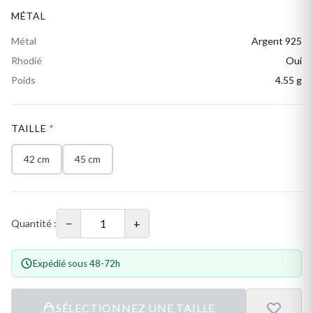
MÉTAL
Métal
Argent 925
Rhodié
Oui
Poids
4.55 g
TAILLE
*
42 cm
45 cm
−
+
Quantité :
Expédié sous 48-72h
SÉLECTIONNEZ UNE TAILLE