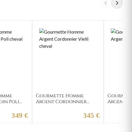
omme
Gourmette Homme
Gourmet
in Poli
Argent Cordonnier
Argent A
Vielli cheval
349 €
345 €