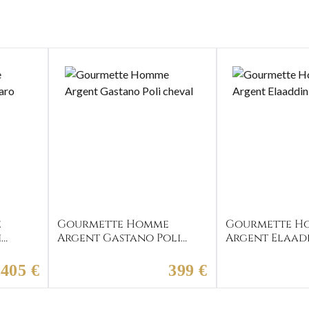
e
Gourmette Homme
Gourmette H
i
Argent Gastano Poli
Argent Elaadd
cheval
cheval
405 €
399 €