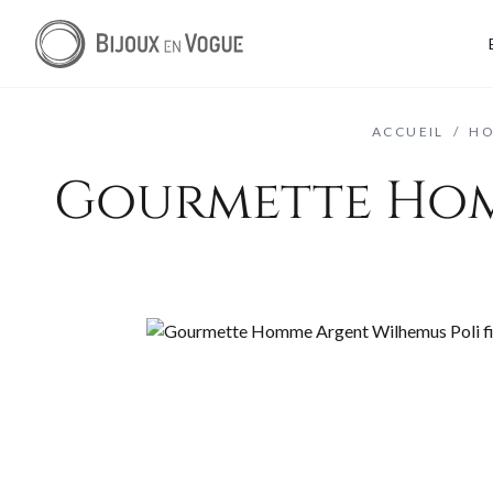
ACCUEIL
/
H
Gourmette Hom