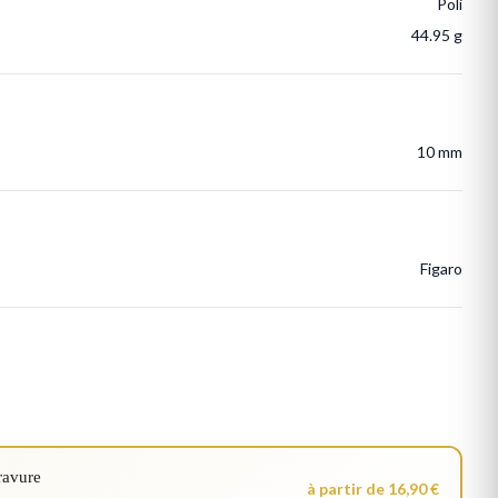
Poli
44.95 g
10 mm
Figaro
ravure
à partir de 16,90 €