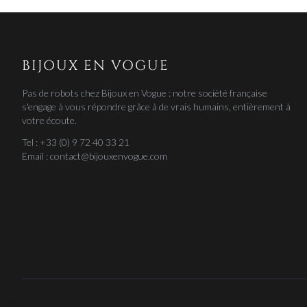
BIJOUX EN VOGUE
Pas de robots chez Bijoux en Vogue : notre société française
s'engage à vous répondre grâce à de vrais humains, entièrement à
votre écoute.
Tel : +33 (0) 9 72 40 33 21
Email : contact@bijouxenvogue.com