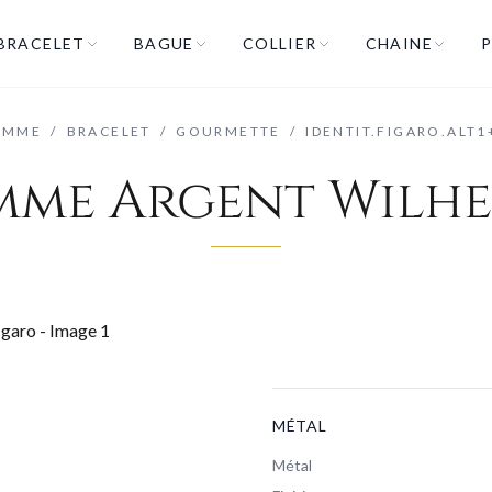
BRACELET
BAGUE
COLLIER
CHAINE
P
OMME
/
BRACELET
/
GOURMETTE
/
IDENTIT.FIGARO.ALT1
me Argent Wilhem
MÉTAL
Métal