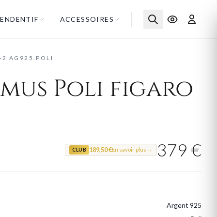
ENDENTIF
ACCESSOIRES
+2 AG925.POLI
us Poli figaro
379 €
189,50 €
En savoir plus →
CLUB
Argent 925