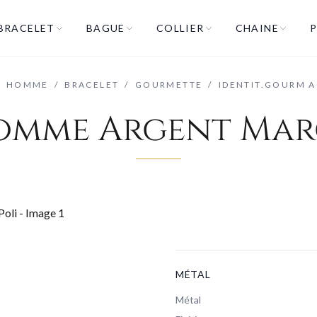
BRACELET
BAGUE
COLLIER
CHAINE
P
/
HOMME
/
BRACELET
/
GOURMETTE
/
IDENTIT.GOURM A
mme Argent Marc
MÉTAL
Métal