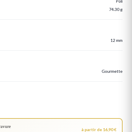
Poli
74.30 g
12 mm
Gourmette
ravure
à partir de 16,90 €