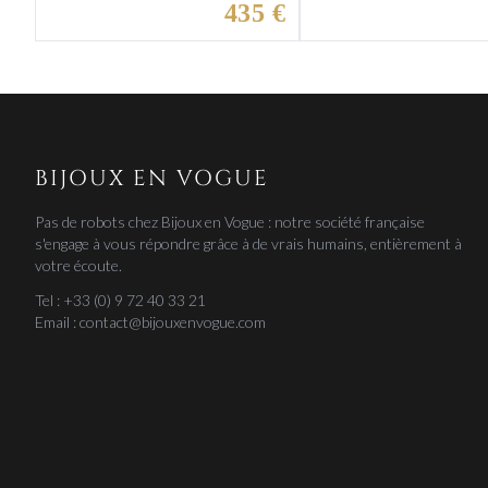
435 €
BIJOUX EN VOGUE
Pas de robots chez Bijoux en Vogue : notre société française
s'engage à vous répondre grâce à de vrais humains, entièrement à
votre écoute.
Tel : +33 (0) 9 72 40 33 21
Email : contact@bijouxenvogue.com