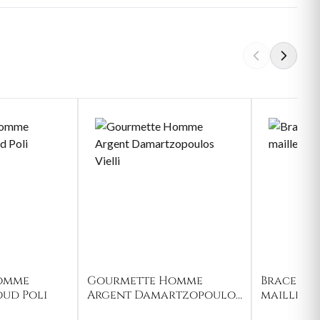
omme
Gourmette Homme
Bracelet 
oud Poli
Argent Damartzopoulos
maille fi
Vielli