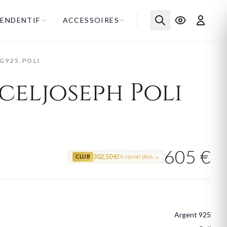
ENDENTIF
ACCESSOIRES
G925.POLI
eljoseph Poli
605 €
302,50 €
En savoir plus →
CLUB
Argent 925