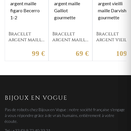
Bracelet
Bracelet
Bracelet
argent maille
argent maille
argent vieilli
figaro
Galliot
maille
Becerro 1-2
gourmette
Darvish
99 €
69 €
109 
gourmette
BIJOUX EN VOGUE
Pas de robots chez Bijoux en Vogue : notre société française s'engage
à vous répondre grâce à de vrais humains, entièrement à votre
écoute.
Tel : +33 (0) 9 72 40 33 21