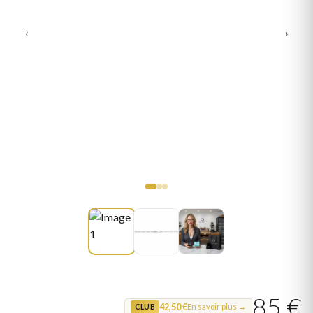
‹
›
85 €
42,50 €
En savoir plus →
CLUB