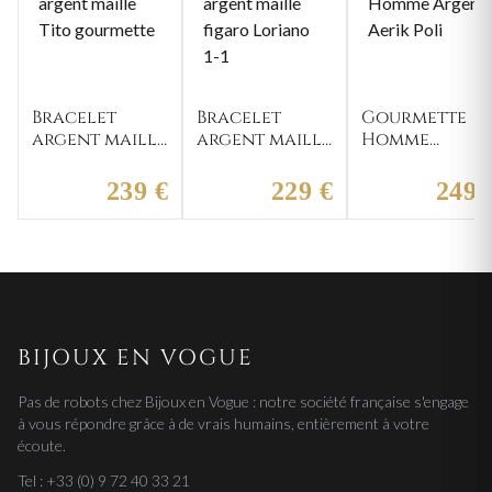
Bracelet
Bracelet
Gourmette
argent maille
argent maille
Homme
Tito
figaro
Argent Aerik
gourmette
Loriano 1-1
Poli
239 €
229 €
249 
BIJOUX EN VOGUE
Pas de robots chez Bijoux en Vogue : notre société française s'engage
à vous répondre grâce à de vrais humains, entièrement à votre
écoute.
Tel : +33 (0) 9 72 40 33 21