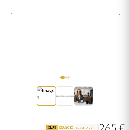
‹
›
265 €
132,50 €
En savoir plus →
CLUB