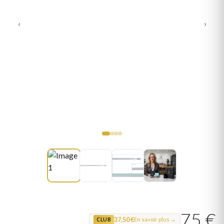
‹
›
75 €
37,50 €
En savoir plus →
CLUB