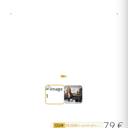
‹
›
79 €
39,50 €
En savoir plus →
CLUB