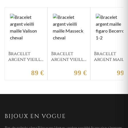
Bracelet
Bracelet
Bracelet
argent vieilli
argent vieilli
argent maill
maille
maille
figaro
Valison
Masseck
Becerro 1-2
89 €
99 €
99 
cheval
cheval
BIJOUX EN VOGUE
Pas de robots chez Bijoux en Vogue : notre société française s'engage