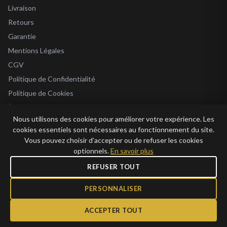
Livraison
Retours
Garantie
Mentions Légales
CGV
Politique de Confidentialité
Politique de Cookies
À Propos
Nous utilisons des cookies pour améliorer votre expérience. Les
Blog
cookies essentiels sont nécessaires au fonctionnement du site.
Vous pouvez choisir d’accepter ou de refuser les cookies
optionnels.
En savoir plus
REFUSER TOUT
© 2026 Bijoux en Vogue. Tous droits réservés.
Bijoux en Vogue SAS · SIRET 915 286 975 00015 · RCS Antibes · TVA FR69 915
PERSONNALISER
286 975 · Capital 1 000 €
ACCEPTER TOUT