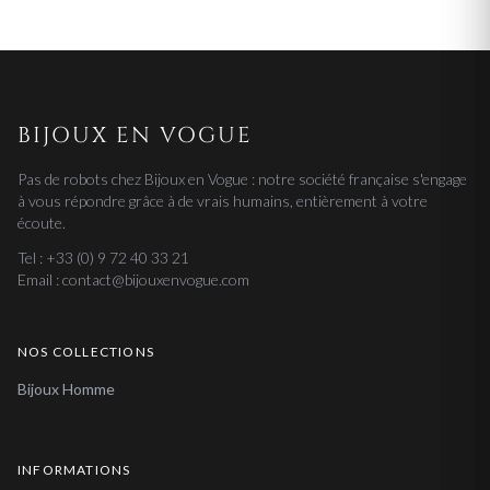
BIJOUX EN VOGUE
Pas de robots chez Bijoux en Vogue : notre société française s'engage
à vous répondre grâce à de vrais humains, entièrement à votre
écoute.
Tel : +33 (0) 9 72 40 33 21
Email : contact@bijouxenvogue.com
NOS COLLECTIONS
Bijoux Homme
INFORMATIONS