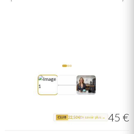
45 €
22,50 €
En savoir plus →
CLUB