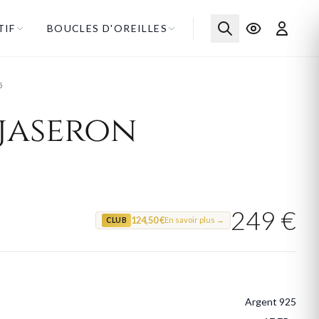
TIF
BOUCLES D'OREILLES
5
jaseron
249 €
124,50 €
En savoir plus →
CLUB
Argent 925