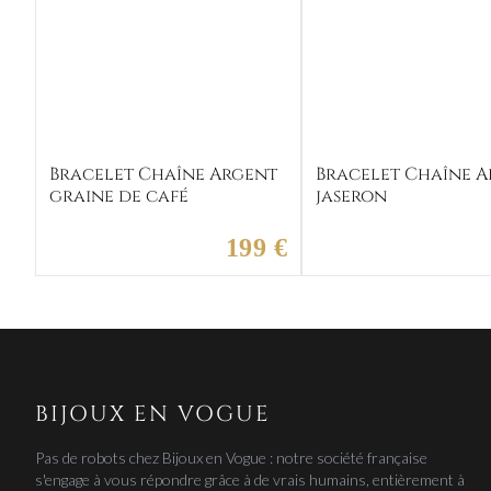
Bracelet Chaîne Argent
Bracelet Chaîne 
graine de café
jaseron
199 €
BIJOUX EN VOGUE
Pas de robots chez Bijoux en Vogue : notre société française
s'engage à vous répondre grâce à de vrais humains, entièrement à