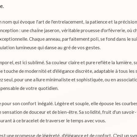
e.
n nom qui évoque l'art de l'entrelacement, la patience et la précision
nception : une chaîne jaseron, véritable prouesse d'orfèvrerie, où 
ceptionnelle. Chaque anneau, parfaitement poli, se fond dans le s
dulation lumineuse qui danse au gré de vos gestes.
porel, est ici sublimé. Sa couleur claire et pure reflète la lumière, 
ne touche de modernité et d'élégance discrète, adaptable à tous les s
z seul, pour une allure minimaliste et sophistiquée, ou en associatio
spensable de votre quotidien.
 pour son confort inégalé. Légère et souple, elle épouse les courbe
 sensation de douceur et de bien-être. Sa solidité, fruit d'un savoir-
surant à ce bracelet de traverser le temps avec vous.
c'est une promesse de légèreté, d'élégance et de confort. C'est un sy