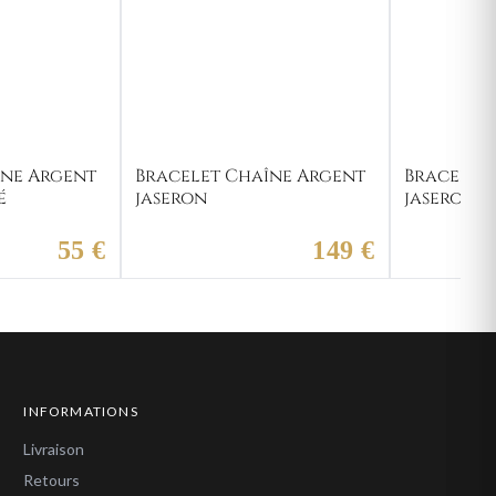
îne Argent
Bracelet Chaîne Argent
Bracelet
é
jaseron
jaseron
55 €
149 €
INFORMATIONS
Livraison
Retours