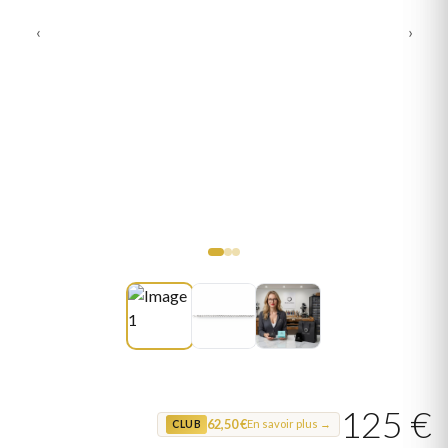
‹
›
125 €
62,50 €
En savoir plus →
CLUB