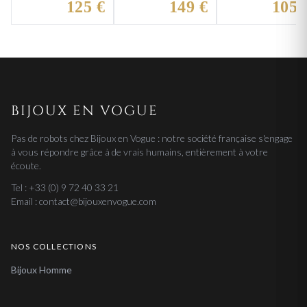
jaseron
jaseron
125 €
149 €
105 
BIJOUX EN VOGUE
Pas de robots chez Bijoux en Vogue : notre société française s'engage
à vous répondre grâce à de vrais humains, entièrement à votre
écoute.
Tel : +33 (0) 9 72 40 33 21
Email : contact@bijouxenvogue.com
NOS COLLECTIONS
Bijoux Homme