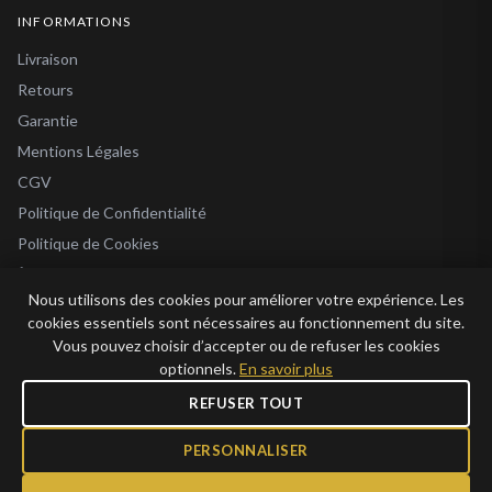
INFORMATIONS
Livraison
Retours
Garantie
Mentions Légales
CGV
Politique de Confidentialité
Politique de Cookies
À Propos
Nous utilisons des cookies pour améliorer votre expérience. Les
Blog
cookies essentiels sont nécessaires au fonctionnement du site.
Vous pouvez choisir d’accepter ou de refuser les cookies
optionnels.
En savoir plus
REFUSER TOUT
© 2026 Bijoux en Vogue. Tous droits réservés.
Bijoux en Vogue SAS · SIRET 915 286 975 00015 · RCS Antibes · TVA FR69 915
PERSONNALISER
286 975 · Capital 1 000 €