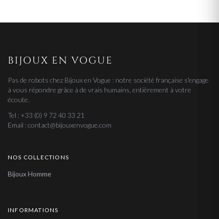
BIJOUX EN VOGUE
Pas de robots chez Bijoux en Vogue : notre société française s'engage
à vous répondre grâce à de vrais humains, entièrement à votre
écoute.
Tel : +33 (0) 9 72 40 33 21
Email : contact@bijouxenvogue.com
NOS COLLECTIONS
Bijoux Homme
INFORMATIONS