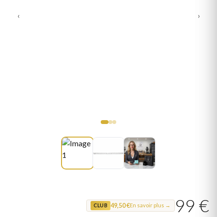
‹
›
99 €
49,50 €
En savoir plus →
CLUB