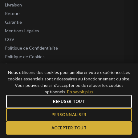
Livraison
Retours
Garantie
Mentions Légales
CGV
Politique de Confidentialité
Politique de Cookies
À Propos
Nous utilisons des cookies pour améliorer votre expérience. Les
Blog
cookies essentiels sont nécessaires au fonctionnement du site.
Vous pouvez choisir d’accepter ou de refuser les cookies
optionnels.
En savoir plus
REFUSER TOUT
© 2026 Bijoux en Vogue. Tous droits réservés.
Bijoux en Vogue SAS · SIRET 915 286 975 00015 · RCS Antibes · TVA FR69 915
PERSONNALISER
286 975 · Capital 1 000 €
ACCEPTER TOUT