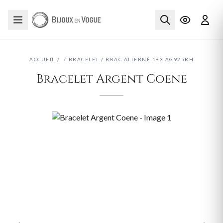
ACCUEIL
/
/
BRACELET
/
BRAC.ALTERNÉ 1+3 AG925RH
Bracelet Argent Coene
‹
›