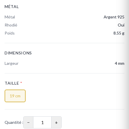
MÉTAL
Métal
Argent 925
Rhodié
Oui
Poids
8.55 g
DIMENSIONS
Largeur
4 mm
TAILLE
*
19 cm
−
+
Quantité :