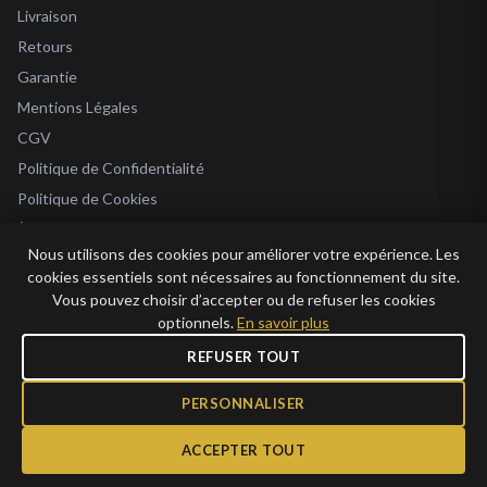
Livraison
Retours
Garantie
Mentions Légales
CGV
Politique de Confidentialité
Politique de Cookies
À Propos
Nous utilisons des cookies pour améliorer votre expérience. Les
Blog
cookies essentiels sont nécessaires au fonctionnement du site.
Vous pouvez choisir d’accepter ou de refuser les cookies
optionnels.
En savoir plus
REFUSER TOUT
© 2026 Bijoux en Vogue. Tous droits réservés.
Bijoux en Vogue SAS · SIRET 915 286 975 00015 · RCS Antibes · TVA FR69 915
PERSONNALISER
286 975 · Capital 1 000 €
ACCEPTER TOUT