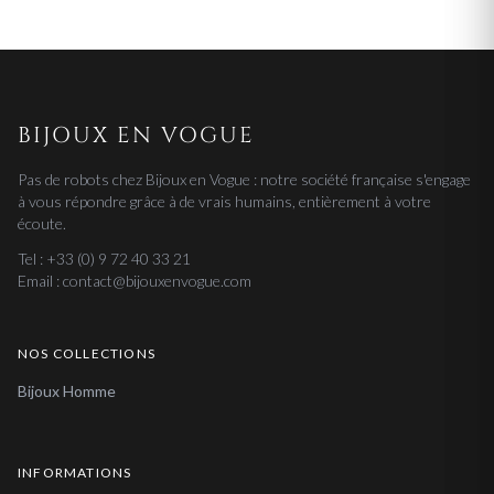
BIJOUX EN VOGUE
Pas de robots chez Bijoux en Vogue : notre société française s'engage
à vous répondre grâce à de vrais humains, entièrement à votre
écoute.
Tel : +33 (0) 9 72 40 33 21
Email : contact@bijouxenvogue.com
NOS COLLECTIONS
Bijoux Homme
INFORMATIONS