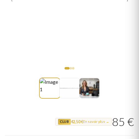
85 €
42,50 €
En savoir plus →
CLUB