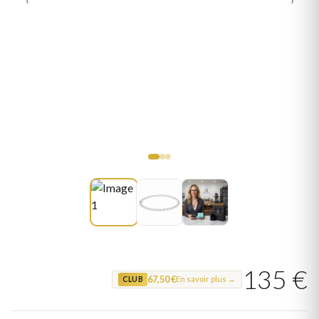
135 €
67,50 €
En savoir plus →
CLUB