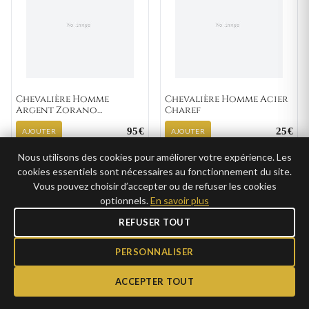
Chevalière Homme
Chevalière Homme Acier
Argent Zorano
Charef
Zirconium
95€
25€
AJOUTER
AJOUTER
47,50€ →
12,50€ →
CLUB
CLUB
Nous utilisons des cookies pour améliorer votre expérience. Les
cookies essentiels sont nécessaires au fonctionnement du site.
Vous pouvez choisir d’accepter ou de refuser les cookies
optionnels.
En savoir plus
★ BEST-SELLER
★ BEST-SELLER
GRAVURE
GRAVURE
REFUSER TOUT
PERSONNALISER
ACCEPTER TOUT