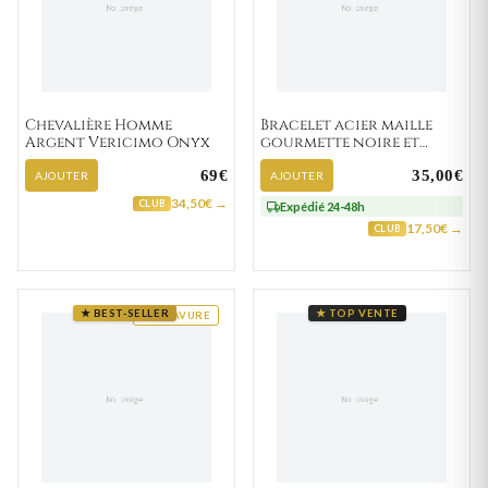
Chevalière Homme
Bracelet acier maille
Argent Vericimo Onyx
gourmette noire et
Roukos strass
69€
35,00€
AJOUTER
AJOUTER
34,50€ →
CLUB
Expédié 24-48h
17,50€ →
CLUB
★ BEST-SELLER
★ TOP VENTE
GRAVURE