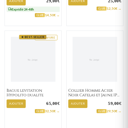
29,00€
25,00€
AJOUTER
AJOUTER
12,50€ →
CLUB
Expédié 24-48h
14,50€ →
CLUB
★ BEST-SELLER
GRAVURE
Bague levitation
Collier Homme Acier
Hypolito dualite
Noir Catelas et Jaune IP
Diamant
65,00€
59,00€
AJOUTER
AJOUTER
32,50€ →
29,50€ →
CLUB
CLUB