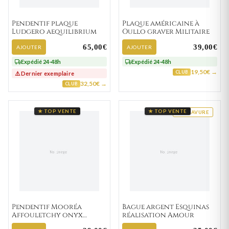
Pendentif plaque
Plaque américaine à
Ludgero aequilibrium
Oullo graver Militaire
65,00€
39,00€
AJOUTER
AJOUTER
Expédié 24-48h
Expédié 24-48h
19,50€ →
CLUB
⚠️ Dernier exemplaire
32,50€ →
CLUB
★ TOP VENTE
★ TOP VENTE
GRAVURE
Pendentif Mooréa
Bague argent Esquinas
Affouletchy onyx
réalisation Amour
Ethnique Totem