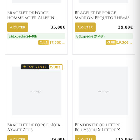
Bracelet de Force
Bracelet de force
homme acier Ailpein
marron Pequito Thémis
Gulglielmo marron
35,00€
39,00€
AJOUTER
AJOUTER
Expédié 24-48h
Expédié 24-48h
17,50€ →
19,50€ →
CLUB
CLUB
★ TOP VENTE
GRAVURE
Bracelet de force Noir
Pendentif or lettre
Axmet Zeus
Bouyssou X Lettre X
39,00€
115,00€
AJOUTER
AJOUTER