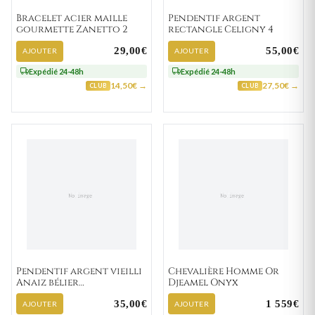
Bracelet acier maille
Pendentif argent
gourmette Zanetto 2
rectangle Celigny 4
29,00€
55,00€
AJOUTER
AJOUTER
Expédié 24-48h
Expédié 24-48h
14,50€ →
27,50€ →
CLUB
CLUB
Pendentif argent vieilli
Chevalière Homme Or
Anaiz bélier
Djeamel Onyx
Astrologique
35,00€
1 559€
AJOUTER
AJOUTER