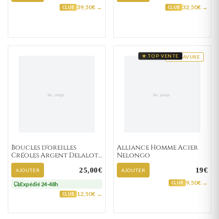
39,50€ →
32,50€ →
CLUB
CLUB
★ TOP VENTE
GRAVURE
Boucles d'oreilles
Alliance Homme Acier
Créoles Argent Delalot
Nelongo
Texturé
25,00€
19€
AJOUTER
AJOUTER
9,50€ →
CLUB
Expédié 24-48h
12,50€ →
CLUB