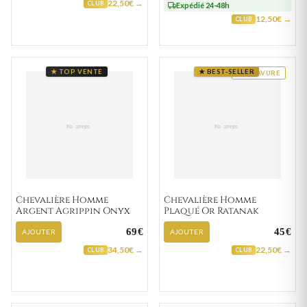
22,50€ →
CLUB
Expédié 24-48h
12,50€ →
CLUB
★ TOP VENTE
★ BEST-SELLER
GRAVURE
Chevalière Homme
Chevalière Homme
Argent Agrippin Onyx
Plaqué Or Ratanak
69€
45€
AJOUTER
AJOUTER
34,50€ →
22,50€ →
CLUB
CLUB