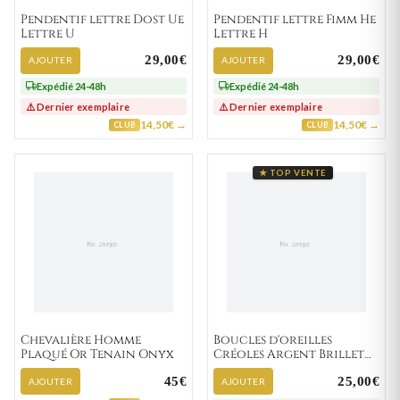
Pendentif lettre Dost Ue
Pendentif lettre Fimm He
Lettre U
Lettre H
29,00€
29,00€
AJOUTER
AJOUTER
Expédié 24-48h
Expédié 24-48h
⚠️ Dernier exemplaire
⚠️ Dernier exemplaire
14,50€ →
14,50€ →
CLUB
CLUB
★ TOP VENTE
Chevalière Homme
Boucles d'oreilles
Plaqué Or Tenain Onyx
Créoles Argent Brillet
Texturé
45€
25,00€
AJOUTER
AJOUTER