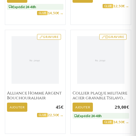
12,50€ →
CLUB
Expédié 24-48h
14,50€ →
CLUB
GRAVURE
GRAVURE
Alliance Homme Argent
Collier plaque militaire
Bouchouralhair
acier gravable Tsilavo
Strass
45€
29,00€
AJOUTER
AJOUTER
22,50€ →
CLUB
Expédié 24-48h
14,50€ →
CLUB