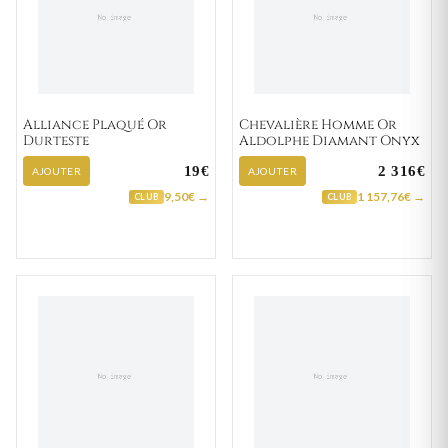
Alliance Plaqué Or
Chevalière Homme Or
Durteste
Aldolphe Diamant Onyx
19€
2 316€
AJOUTER
AJOUTER
9,50€ →
1 157,76€ →
CLUB
CLUB