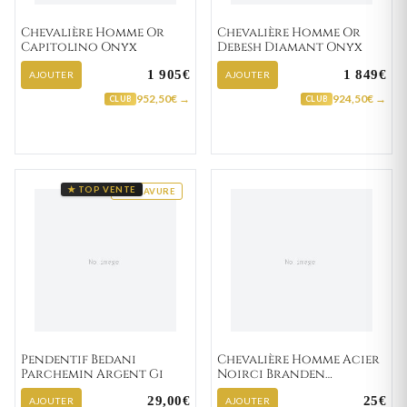
Chevalière Homme Or
Chevalière Homme Or
Capitolino Onyx
Debesh Diamant Onyx
1 905€
1 849€
AJOUTER
AJOUTER
952,50€ →
924,50€ →
CLUB
CLUB
★ TOP VENTE
GRAVURE
Pendentif Bedani
Chevalière Homme Acier
Parchemin Argent Gi
Noirci Branden
Turquoise
29,00€
25€
AJOUTER
AJOUTER