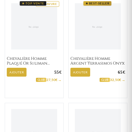
BIJOUX LETTRE W
BIJOUX LETTRE X
★ TOP VENTE
★ BEST-SELLER
GRAVURE
BIJOUX LETTRE Y
BIJOUX LETTRE Z
Chevalière Homme
Chevalière Homme
Plaqué Or Suliman
Argent Yerrasimos Onyx
Zirconium
55€
65€
AJOUTER
AJOUTER
27,50€ →
32,50€ →
CLUB
CLUB