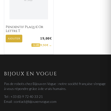
Pendentif Plaqué Or
Lettre T
19,00€
AJOUTER
9,50 € →
CLUB
BIJOUX EN VOGUE
Pas de robots chez Bijoux en Vogue : notre société française s'engage
à vous répondre grâce à de vrais humains.
Tel : +33 (0) 9 72 40 33 21
Email : contact@bijouxenvogue.com