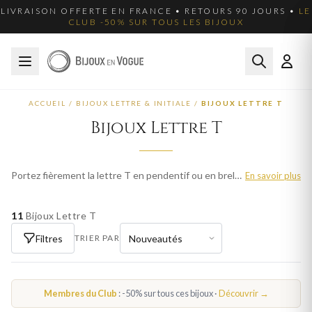
LIVRAISON OFFERTE EN FRANCE • RETOURS 90 JOURS •
LE
CLUB -50% SUR TOUS LES BIJOUX
ACCUEIL
/
BIJOUX LETTRE & INITIALE
/
BIJOUX LETTRE T
Bijoux Lettre T
Portez fièrement la lettre T en pendentif ou en breloque. Nos bijoux lettre T sont disponibles en or, argent et plaqué or. Livraison offerte en France.
En savoir plus
11
Bijoux Lettre T
Filtres
TRIER PAR
Membres du Club
: -50% sur tous ces bijoux ·
Découvrir →