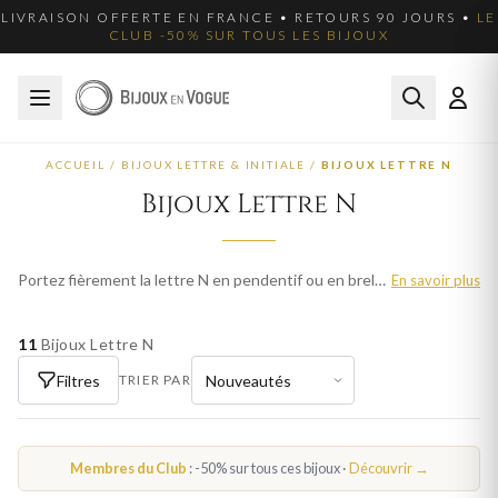
LIVRAISON OFFERTE EN FRANCE • RETOURS 90 JOURS •
LE
CLUB -50% SUR TOUS LES BIJOUX
ACCUEIL
/
BIJOUX LETTRE & INITIALE
/
BIJOUX LETTRE N
Bijoux Lettre N
Portez fièrement la lettre N en pendentif ou en breloque. Nos bijoux lettre N sont disponibles en or, argent et plaqué or. Livraison offerte en France.
En savoir plus
11
Bijoux Lettre N
Filtres
TRIER PAR
Membres du Club
: -50% sur tous ces bijoux ·
Découvrir →