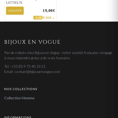
Lettre N
19,00€
AJOUTER
9,50 € →
CLUB
BIJOUX EN VOGUE
Pas de robots chez Bijoux en Vogue : notre société française s'engage
à vous répondre grâce à de vrais humains.
Tel : +33 (0) 9 72 40 33 21
Email : contact@bijouxenvogue.com
NOS COLLECTIONS
Collection Homme
INFORMATIONS