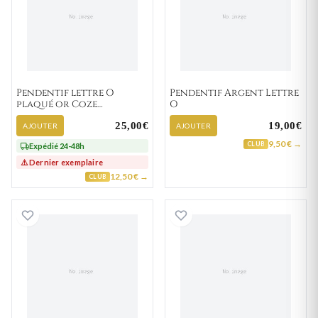
Pendentif lettre O
Pendentif Argent Lettre
plaqué or Coze
O
traditionnel
25,00€
19,00€
AJOUTER
AJOUTER
9,50 € →
CLUB
Expédié 24-48h
⚠️ Dernier exemplaire
12,50 € →
CLUB
Pendentif Or Lettre O
Pendentif Or Bla