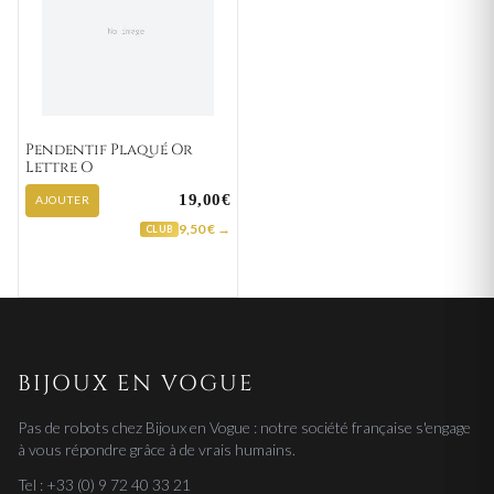
Pendentif Plaqué Or
Lettre O
19,00€
AJOUTER
9,50 € →
CLUB
BIJOUX EN VOGUE
Pas de robots chez Bijoux en Vogue : notre société française s'engage
à vous répondre grâce à de vrais humains.
Tel : +33 (0) 9 72 40 33 21