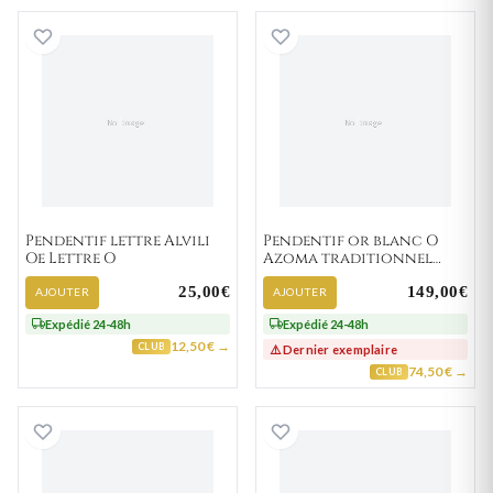
Pendentif lettre Alvili Oe Lettre O
Pendentif or bla
Pendentif lettre Alvili
Pendentif or blanc O
Oe Lettre O
Azoma traditionnel
Lettre O
25,00€
149,00€
AJOUTER
AJOUTER
Expédié 24-48h
Expédié 24-48h
12,50 € →
CLUB
⚠️ Dernier exemplaire
74,50 € →
CLUB
Pendentif lettre O plaqué or Coze traditionnel
Pendentif Argent