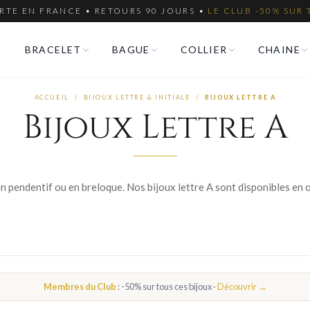
RTE EN FRANCE • RETOURS 90 JOURS •
LE CLUB -50% SUR 
BRACELET
BAGUE
COLLIER
CHAINE
ACCUEIL
/
BIJOUX LETTRE & INITIALE
/
BIJOUX LETTRE A
Bijoux Lettre A
Membres du Club
: -50% sur tous ces bijoux ·
Découvrir →