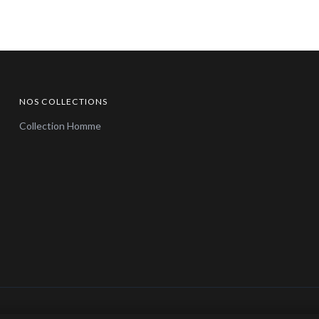
NOS COLLECTIONS
Collection Homme
© 2026 Bijoux en Vogue. Tous droits réservés.