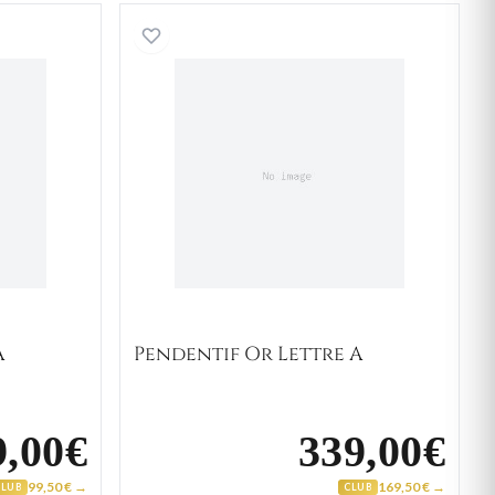
f Or Lettre A
Pendentif Or Lettre A
A
Pendentif Or Lettre A
9,00€
339,00€
99,50 € →
169,50 € →
CLUB
CLUB