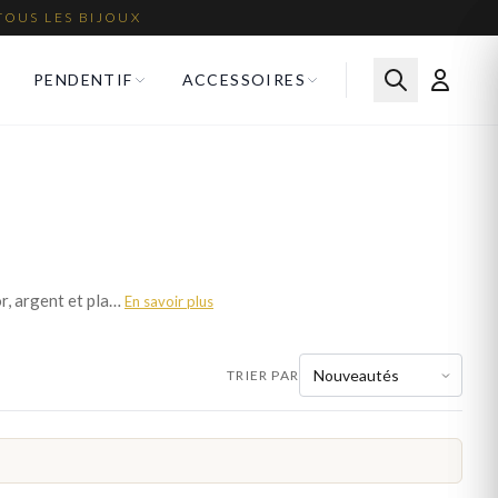
TOUS LES BIJOUX
PENDENTIF
ACCESSOIRES
Portez fièrement la lettre A en pendentif ou en breloque. Nos bijoux lettre A sont disponibles en or, argent et plaqué or. Livraison offerte en France.
En savoir plus
TRIER PAR