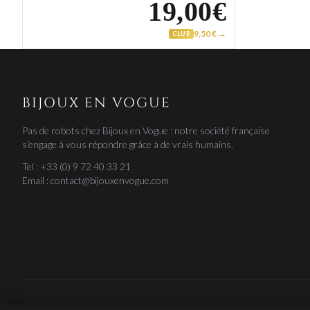
19,00€
9,50 € →
CLUB
BIJOUX EN VOGUE
Pas de robots chez Bijoux en Vogue : notre société française
s'engage à vous répondre grâce à de vrais humains.
Tel : +33 (0) 9 72 40 33 21
Email : contact@bijouxenvogue.com