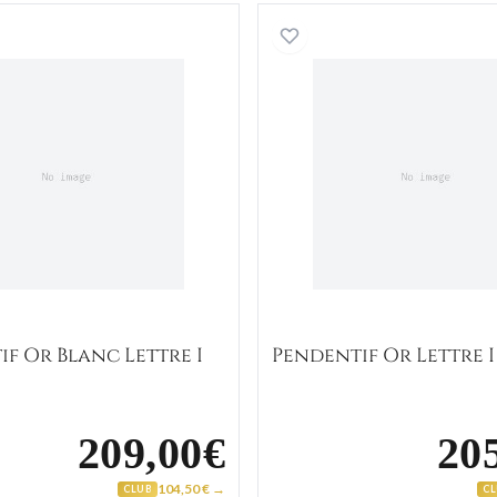
Pendentif Or Blanc Lettre I
Pendentif
f Or Blanc Lettre I
Pendentif Or Lettre I
209,00€
20
104,50 € →
CLUB
C