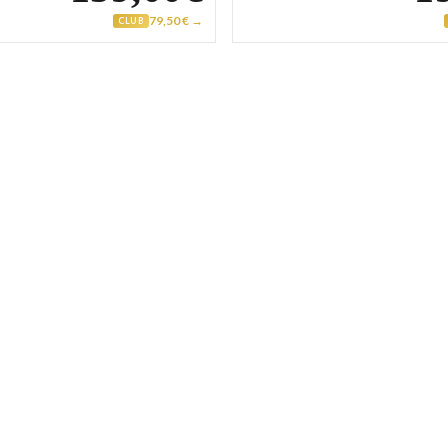
79,50 € →
CLUB