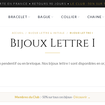
RTE EN FRANCE • RETOURS 90 JOURS •
LE CLUB -50% SUR 
BRACELET
BAGUE
COLLIER
CHAINE
ACCUEIL
/
BIJOUX LETTRE & INITIALE
/
BIJOUX LETTRE I
Bijoux Lettre I
Membres du Club
: -50% sur tous ces bijoux ·
Découvrir →