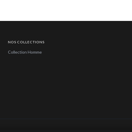
NOS COLLECTIONS
Collection Homme
© 2026 Bijoux en Vogue. Tous droits réservés.