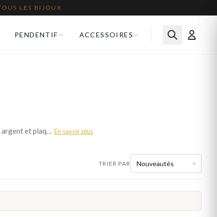
TOUS LES BIJOUX
PENDENTIF
ACCESSOIRES
Portez fièrement la lettre I en pendentif ou en breloque. Nos bijoux lettre I sont disponibles en or, argent et plaqué or. Livraison offerte en France.
En savoir plus
TRIER PAR