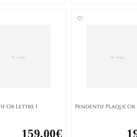
Pendentif Or Lettre I
Pendentif
f Or Lettre I
Pendentif Plaqué Or 
159,00€
1