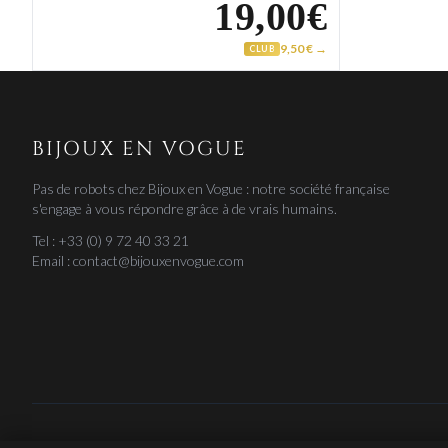
19,00€
9,50 € →
CLUB
BIJOUX EN VOGUE
Pas de robots chez Bijoux en Vogue : notre société française
s'engage à vous répondre grâce à de vrais humains.
Tel : +33 (0) 9 72 40 33 21
Email : contact@bijouxenvogue.com