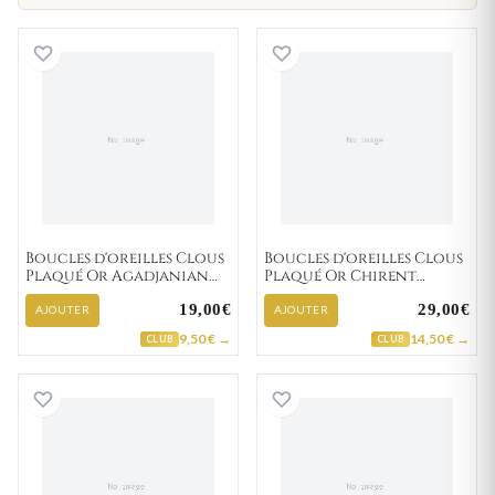
Boucles d'oreilles Clous Plaqué Or Agadjanian
Boucles d'oreill
Boucles d'oreilles Clous
Boucles d'oreilles Clous
Plaqué Or Agadjanian
Plaqué Or Chirent
Diamètre 6mm
Zirconium
19,00€
29,00€
Zirconium
AJOUTER
AJOUTER
9,50 € →
14,50 € →
CLUB
CLUB
Boucles d'oreilles Clous Plaqué Or Davril Zircon
Boucles d'oreill