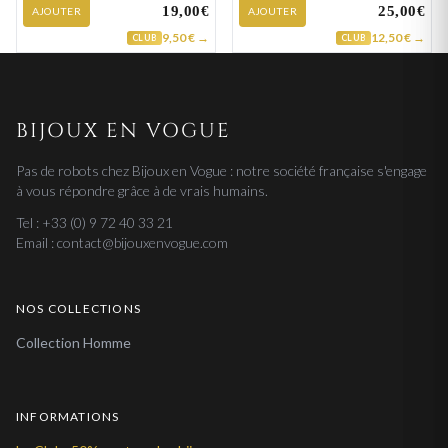
19,00€
25,00€
AJOUTER
AJOUTER
9,50 € →
12,50 € →
CLUB
CLUB
BIJOUX EN VOGUE
Pas de robots chez Bijoux en Vogue : notre société française s'engage
à vous répondre grâce à de vrais humains.
Tel : +33 (0) 9 72 40 33 21
Email : contact@bijouxenvogue.com
NOS COLLECTIONS
Collection Homme
INFORMATIONS