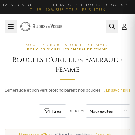
LIVRAISON OFFERTE EN FRANCE • RETOURS 90 JOURS •
LE
CLUB -50% SUR TOUS LES BIJOUX
ACCUEIL
/
/
BOUCLES D'OREILLES FEMME
/
BOUCLES D'OREILLES ÉMERAUDE FEMME
Boucles d'oreilles Émeraude
Femme
L'émeraude et son vert profond parent nos boucles d'oreilles femme d'une élégance naturelle. Puces, dormeuses ou pendantes en or et argent 925, pour un style raffiné et distinctif.
En savoir plus
Filtres
TRIER PAR
Membres du Club
: -50% sur tous ces bijoux ·
Découvrir →