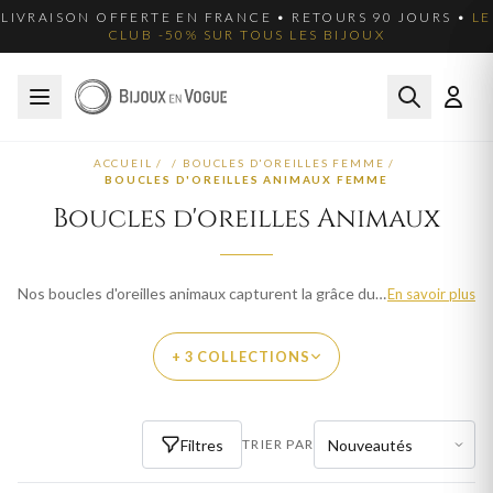
LIVRAISON OFFERTE EN FRANCE • RETOURS 90 JOURS •
LE
CLUB -50% SUR TOUS LES BIJOUX
ACCUEIL
/
/
BOUCLES D'OREILLES FEMME
/
BOUCLES D'OREILLES ANIMAUX FEMME
Boucles d'oreilles Animaux
Nos boucles d'oreilles animaux capturent la grâce du règne animal. Papillon, coccinelle, chat et plus encore. Livraison offerte en France.
En savoir plus
+ 3 COLLECTIONS
PAR THÈME
Filtres
TRIER PAR
PENDENTIF ANIMAL