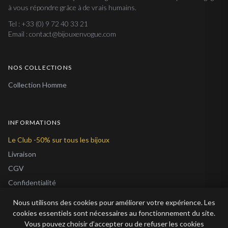
à vous répondre grâce à de vrais humains.
Tel : +33 (0) 9 72 40 33 21
Email : contact@bijouxenvogue.com
NOS COLLECTIONS
Collection Homme
INFORMATIONS
Le Club -50% sur tous les bijoux
Livraison
CGV
Confidentialité
Cookies
Nous utilisons des cookies pour améliorer votre expérience. Les
À Propos
cookies essentiels sont nécessaires au fonctionnement du site.
Vous pouvez choisir d’accepter ou de refuser les cookies
Blog