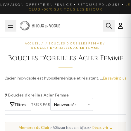
LIVRAISON OFFERTE EN FRANCE • RETOURS 90 JOURS •
LE
CLUB -50% SUR TOUS LES BIJOUX
ACCUEIL
/
/
BOUCLES D'OREILLES FEMME
/
BOUCLES D'OREILLES ACIER FEMME
Boucles d'oreilles Acier Femme
L'acier inoxydable est hypoallergénique et résistant. Nos boucles d'oreilles en acier femme conservent leur éclat sans entretien particulier. Livraison offerte en France.
En savoir plus
9
Boucles d'oreilles Acier Femme
Filtres
TRIER PAR
Membres du Club
: -50% sur tous ces bijoux ·
Découvrir →