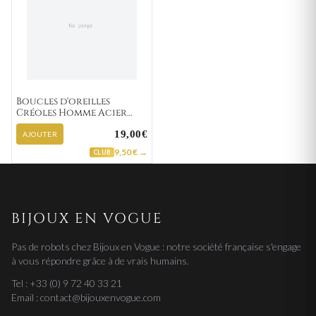
Boucles d'oreilles
Créoles Homme Acier
blanc,noir Ø 13mm
19,00€
AJOUTER
9,50 € →
CLUB
BIJOUX EN VOGUE
Pas de robots chez Bijoux en Vogue : notre société française s'engage
à vous répondre grâce à de vrais humains.
Tel : +33 (0) 9 72 40 33 21
Email : contact@bijouxenvogue.com