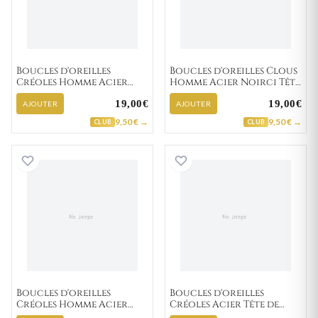
Boucles d'oreilles
Boucles d'oreilles Clous
Créoles Homme Acier
Homme Acier Noirci Tête
Antonietto IP noir
de Mort
19,00€
19,00€
Diamètre 13mm
AJOUTER
AJOUTER
9,50 € →
9,50 € →
CLUB
CLUB
Boucles d'oreilles Créoles Homme Acier noir T
Boucles d'oreill
Boucles d'oreilles
Boucles d'oreilles
Créoles Homme Acier
Créoles Acier Tête de
noir Tête de Mort Ø
Mort Ø 14mm