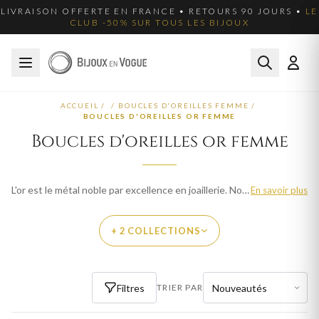
LIVRAISON OFFERTE EN FRANCE • RETOURS 90 JOURS •
LE
CLUB -50% SUR TOUS LES BIJOUX
ACCUEIL
/
/
BOUCLES D'OREILLES FEMME
/
BOUCLES D'OREILLES OR FEMME
Boucles d'oreilles or femme
L'or est le métal noble par excellence en joaillerie. Nos boucles d'oreilles en or femme sont disponibles en or jaune, or blanc et or rose, en 9 et 18 carats. Chaque pièce est fabriquée avec le savoir-faire de l'orfèvrerie française. Parcourez plus de 3962 modèles pour femme et trouvez votre bijou idéal. Livraison offerte en France métropolitaine.
En savoir plus
+ 2 COLLECTIONS
PAR MATIÈRE
Filtres
TRIER PAR
BOUCLES D'OREILLES OR JAUNE FEMME