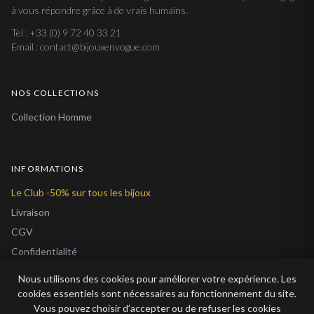
à vous répondre grâce à de vrais humains.
Tel : +33 (0) 9 72 40 33 21
Email : contact@bijouxenvogue.com
NOS COLLECTIONS
Collection Homme
INFORMATIONS
Le Club -50% sur tous les bijoux
Livraison
CGV
Confidentialité
Cookies
Nous utilisons des cookies pour améliorer votre expérience. Les
À Propos
cookies essentiels sont nécessaires au fonctionnement du site.
Vous pouvez choisir d’accepter ou de refuser les cookies
Blog