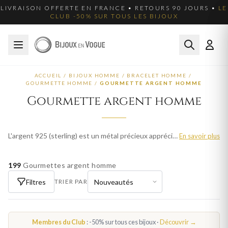
LIVRAISON OFFERTE EN FRANCE • RETOURS 90 JOURS •
LE
CLUB -50% SUR TOUS LES BIJOUX
ACCUEIL
/
BIJOUX HOMME
/
BRACELET HOMME
/
GOURMETTE HOMME
/
GOURMETTE ARGENT HOMME
Gourmette argent homme
L'argent 925 (sterling) est un métal précieux apprécié pour son éclat blanc et sa polyvalence. Nos gourmettes en argent homme allient élégance classique et modernité, à des prix accessibles. Parcourez plus de 175 modèles pour homme et trouvez votre bijou idéal. Livraison offerte en France métropolitaine.
En savoir plus
199
Gourmettes argent homme
Filtres
TRIER PAR
Membres du Club
: -50% sur tous ces bijoux ·
Découvrir →