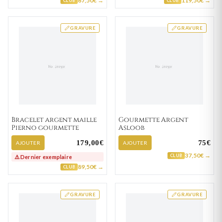
67,50€ →
119,50€ →
CLUB
CLUB
GRAVURE
GRAVURE
Bracelet argent maille
Gourmette Argent
Pierno gourmette
Asloob
179,00€
75€
AJOUTER
AJOUTER
37,50€ →
CLUB
⚠️ Dernier exemplaire
89,50€ →
CLUB
GRAVURE
GRAVURE