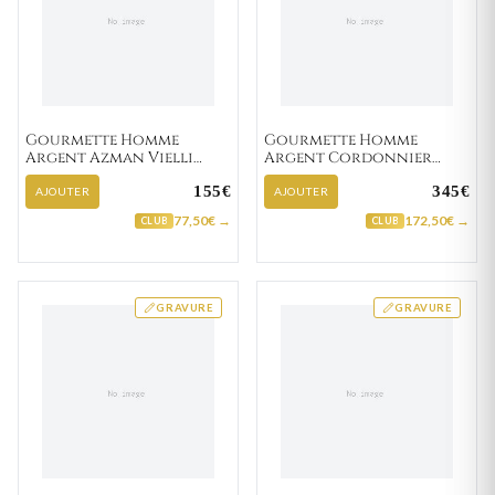
Gourmette Homme
Gourmette Homme
Argent Azman Vielli
Argent Cordonnier
figaro
Vielli cheval
155€
345€
AJOUTER
AJOUTER
77,50€ →
172,50€ →
CLUB
CLUB
GRAVURE
GRAVURE