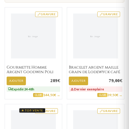
GRAVURE
GRAVURE
Gourmette Homme
Bracelet argent maille
Argent Goodwin Poli
grain de Lodewyck café
289€
79,00€
AJOUTER
AJOUTER
Expédié 24-48h
⚠️ Dernier exemplaire
144,50€ →
39,50€ →
CLUB
CLUB
★ TOP VENTE
GRAVURE
GRAVURE