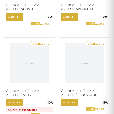
Gourmette Homme
Gourmette Homme
Argent Agusti
Argent Abdulcadir
35€
39€
AJOUTER
AJOUTER
17,50€ →
19,50€ →
CLUB
CLUB
GRAVURE
GRAVURE
Gourmette Homme
Gourmette Homme
Argent Lanto
Argent Elbouzaidi
graine de café
45€
49€
AJOUTER
AJOUTER
24,50€ →
CLUB
⚠️ Dernier exemplaire