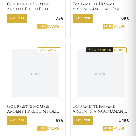
Gourmette Homme
Gourmette Homme
Argent Fettih Poli
Argent Maichael Poli
figaro
figaro
75€
69€
AJOUTER
AJOUTER
37,50€ →
34,50€ →
CLUB
CLUB
★ TOP VENTE
GRAVURE
GRAVURE
Gourmette Homme
Gourmette Homme
Argent Fikreddin Poli
Argent Haingomananjo
cheval
graine de café
69€
149€
AJOUTER
AJOUTER
34,50€ →
74,50€ →
CLUB
CLUB