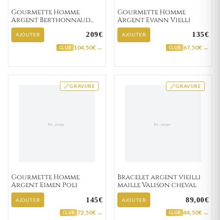
Gourmette Homme
Gourmette Homme
Argent Berthonnaud
Argent Evann Vielli
Vielli
209€
135€
AJOUTER
AJOUTER
104,50€ →
67,50€ →
CLUB
CLUB
GRAVURE
GRAVURE
Gourmette Homme
Bracelet argent vieilli
Argent Eimen Poli
maille Valison cheval
145€
89,00€
AJOUTER
AJOUTER
72,50€ →
44,50€ →
CLUB
CLUB