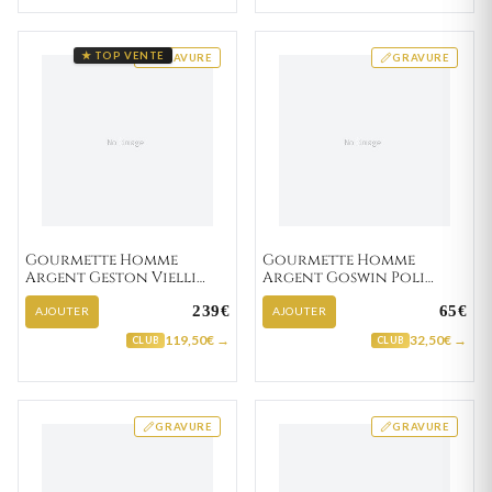
★ TOP VENTE
GRAVURE
GRAVURE
Gourmette Homme
Gourmette Homme
Argent Geston Vielli
Argent Goswin Poli
cheval
cheval
239€
65€
AJOUTER
AJOUTER
119,50€ →
32,50€ →
CLUB
CLUB
GRAVURE
GRAVURE