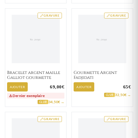
GRAVURE
GRAVURE
Bracelet argent maille
Gourmette Argent
Galliot gourmette
Fadjidati
69,00€
65€
AJOUTER
AJOUTER
32,50€ →
CLUB
⚠️ Dernier exemplaire
34,50€ →
CLUB
GRAVURE
GRAVURE