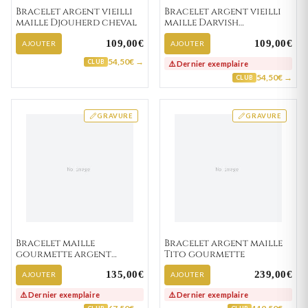
Bracelet argent vieilli
Bracelet argent vieilli
maille Djouherd cheval
maille Darvish
gourmette
109,00€
109,00€
AJOUTER
AJOUTER
54,50€ →
CLUB
⚠️ Dernier exemplaire
54,50€ →
CLUB
GRAVURE
GRAVURE
Bracelet maille
Bracelet argent maille
gourmette argent
Tito gourmette
Sivapragasam vieilli
135,00€
239,00€
AJOUTER
AJOUTER
⚠️ Dernier exemplaire
⚠️ Dernier exemplaire