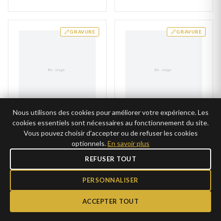
GRAVURE
GRAVURE
Nous utilisons des cookies pour améliorer votre expérience. Les
cookies essentiels sont nécessaires au fonctionnement du site.
Gourmette Argent
Gourmette Argent Etide
Beyssac
Vous pouvez choisir d’accepter ou de refuser les cookies
35€
AJOUTER
optionnels.
En savoir plus
45€
AJOUTER
17,50€ →
CLUB
22,50€ →
REFUSER TOUT
CLUB
PERSONNALISER
GRAVURE
GRAVURE
ACCEPTER TOUT