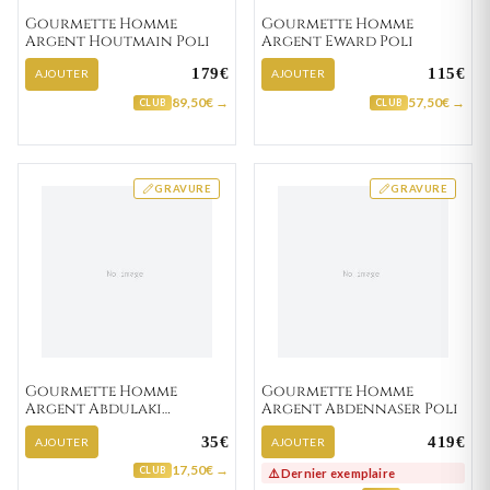
Gourmette Homme
Gourmette Homme
Argent Houtmain Poli
Argent Eward Poli
179€
115€
AJOUTER
AJOUTER
89,50€ →
57,50€ →
CLUB
CLUB
GRAVURE
GRAVURE
Gourmette Homme
Gourmette Homme
Argent Abdulaki
Argent Abdennaser Poli
Largeur 13+15mm
35€
419€
AJOUTER
AJOUTER
17,50€ →
CLUB
⚠️ Dernier exemplaire