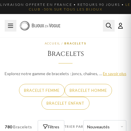
LIVRAISON OFFERTE EN FRANCE • RETOURS 90 JOURS •
LE
CLUB -50% SUR TOUS LES BIJOUX
ACCUEIL
/
BRACELETS
Bracelets
Explorez notre gamme de bracelets : joncs, chaînes, cordons, gourmettes et manchettes. En or, argent, plaqué or ou acier, nos bracelets s'adaptent à toutes les envies et à tous les poignets, du plus classique au plus tendance.
En savoir plus
BRACELET FEMME
BRACELET HOMME
BRACELET ENFANT
780
Bracelets
Filtres
TRIER PAR