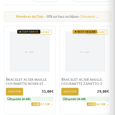
Membres du Club
: -50% sur tous ces bijoux ·
Découvrir →
★ TOP VENTE
★ BEST-SELLER
GRAVURE
GRAVURE
Bracelet acier maille
Bracelet acier maille
gourmette noire et
gourmette Zanetto 2
Roukos strass
35,00€
29,00€
AJOUTER
AJOUTER
Expédié 24-48h
Expédié 24-48h
17,50€ →
14,50€ →
CLUB
CLUB