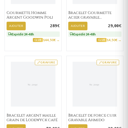
Gourmette Homme
Bracelet Gourmette
Argent Goodwin Poli
acier gravable
Andrejoseph
289€
29,00€
AJOUTER
AJOUTER
Expédié 24-48h
Expédié 24-48h
144,50€ →
14,50€ →
CLUB
CLUB
GRAVURE
GRAVURE
Bracelet argent maille
Bracelet de force cuir
grain de Lodewyck café
gravable Ahmido