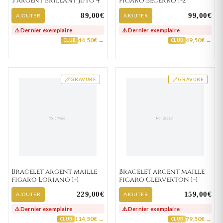
3 argent brillant Juto 4
figaro Becerro 1-2
89,00€
99,00€
AJOUTER
AJOUTER
⚠️ Dernier exemplaire
⚠️ Dernier exemplaire
44,50€ →
49,50€ →
CLUB
CLUB
GRAVURE
GRAVURE
Bracelet argent maille
Bracelet argent maille
figaro Loriano 1-1
figaro Clerverton 1-1
229,00€
159,00€
AJOUTER
AJOUTER
⚠️ Dernier exemplaire
⚠️ Dernier exemplaire
114,50€ →
79,50€ →
CLUB
CLUB