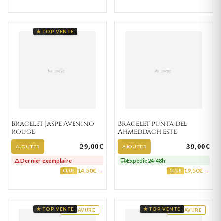
★ TOP VENTE
Bracelet Jaspe Avenino
Bracelet punta del
rouge
Ahmeddach este
29,00€
39,00€
AJOUTER
AJOUTER
⚠️ Dernier exemplaire
Expédié 24-48h
14,50€ →
19,50€ →
CLUB
CLUB
★ TOP VENTE
★ TOP VENTE
GRAVURE
GRAVURE