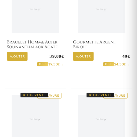
Bracelet Homme Acier
Gourmette Argent
Sounanthalack Agate
Biroli
39,00€
49€
AJOUTER
AJOUTER
19,50€ →
24,50€ →
CLUB
CLUB
★ TOP VENTE
★ TOP VENTE
GRAVURE
GRAVURE