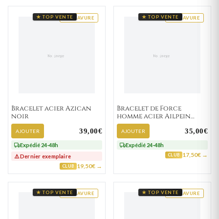
★ TOP VENTE
★ TOP VENTE
GRAVURE
GRAVURE
Bracelet acier Azican
Bracelet de Force
noir
homme acier Ailpein
Gulglielmo marron
39,00€
35,00€
AJOUTER
AJOUTER
Expédié 24-48h
Expédié 24-48h
17,50€ →
CLUB
⚠️ Dernier exemplaire
19,50€ →
CLUB
★ TOP VENTE
★ TOP VENTE
GRAVURE
GRAVURE