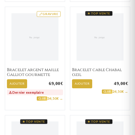
★ TOP VENTE
GRAVURE
Bracelet argent maille
Bracelet cable Chabal
Galliot gourmette
ozil
69,00€
49,00€
AJOUTER
AJOUTER
24,50€ →
CLUB
⚠️ Dernier exemplaire
34,50€ →
CLUB
★ TOP VENTE
★ TOP VENTE