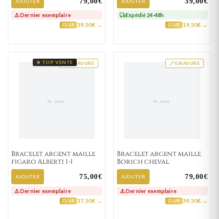
79,00€
39,00€
AJOUTER
AJOUTER
⚠️ Dernier exemplaire
Expédié 24-48h
39,50€ →
19,50€ →
CLUB
CLUB
★ TOP VENTE
GRAVURE
GRAVURE
Bracelet argent maille
Bracelet argent maille
figaro Alberti 1-1
Borich cheval
75,00€
79,00€
AJOUTER
AJOUTER
⚠️ Dernier exemplaire
⚠️ Dernier exemplaire
37,50€ →
39,50€ →
CLUB
CLUB