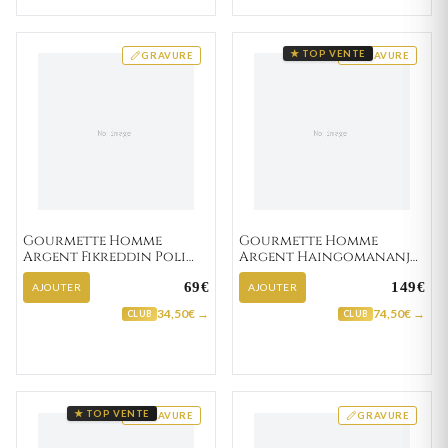
★ TOP VENTE
GRAVURE
GRAVURE
Gourmette Homme
Gourmette Homme
Argent Fikreddin Poli
Argent Haingomananjo
cheval
graine de café
69€
149€
AJOUTER
AJOUTER
34,50€ →
74,50€ →
CLUB
CLUB
★ TOP VENTE
GRAVURE
GRAVURE