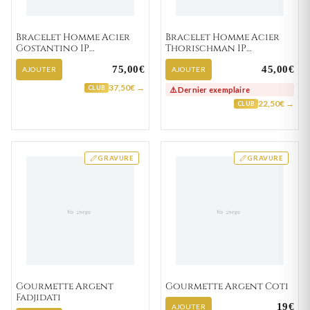
Bracelet Homme Acier
Bracelet Homme Acier
Gostantino IP
Thorischman IP
jaune,noir Diamant
jaune,noir Diamant
75,00€
45,00€
AJOUTER
AJOUTER
37,50€ →
CLUB
⚠️ Dernier exemplaire
22,50€ →
CLUB
GRAVURE
GRAVURE
Gourmette Argent
Gourmette Argent Coti
Fadjidati
19€
AJOUTER