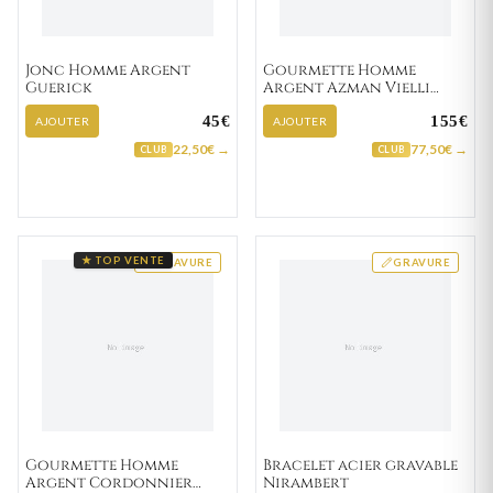
Jonc Homme Argent
Gourmette Homme
Guerick
Argent Azman Vielli
figaro
45€
155€
AJOUTER
AJOUTER
22,50€ →
77,50€ →
CLUB
CLUB
★ TOP VENTE
GRAVURE
GRAVURE
Gourmette Homme
Bracelet acier gravable
Argent Cordonnier
Nirambert