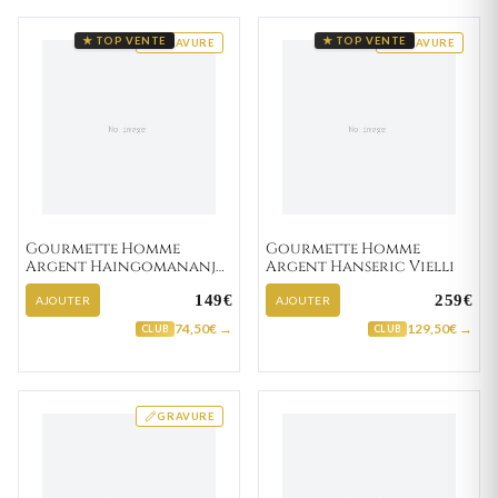
★ TOP VENTE
★ TOP VENTE
GRAVURE
GRAVURE
Gourmette Homme
Gourmette Homme
Argent Haingomananjo
Argent Hanseric Vielli
graine de café
149€
259€
AJOUTER
AJOUTER
74,50€ →
129,50€ →
CLUB
CLUB
GRAVURE