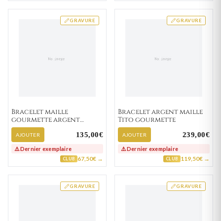
GRAVURE
GRAVURE
Bracelet maille
Bracelet argent maille
gourmette argent
Tito gourmette
Sivapragasam vieilli
135,00€
239,00€
AJOUTER
AJOUTER
⚠️ Dernier exemplaire
⚠️ Dernier exemplaire
67,50€ →
119,50€ →
CLUB
CLUB
GRAVURE
GRAVURE