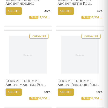
Argent Fidelino
Argent Fettih Poli
figaro
35€
75€
AJOUTER
AJOUTER
17,50€ →
37,50€ →
CLUB
CLUB
GRAVURE
GRAVURE
Gourmette Homme
Gourmette Homme
Argent Maichael Poli
Argent Fikreddin Poli
figaro
cheval
69€
69€
AJOUTER
AJOUTER
34,50€ →
34,50€ →
CLUB
CLUB