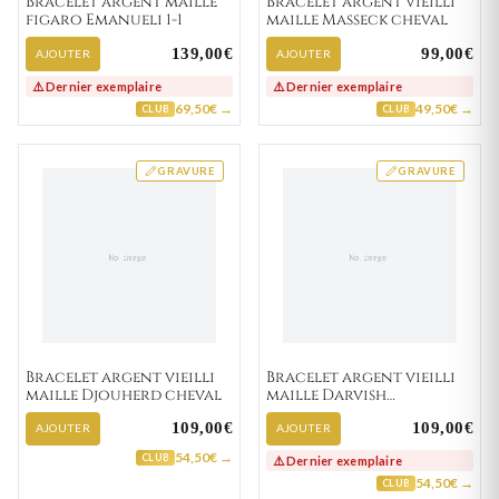
Bracelet argent maille
Bracelet argent vieilli
figaro Emanueli 1-1
maille Masseck cheval
139,00€
99,00€
AJOUTER
AJOUTER
⚠️ Dernier exemplaire
⚠️ Dernier exemplaire
69,50€ →
49,50€ →
CLUB
CLUB
GRAVURE
GRAVURE
Bracelet argent vieilli
Bracelet argent vieilli
maille Djouherd cheval
maille Darvish
gourmette
109,00€
109,00€
AJOUTER
AJOUTER
54,50€ →
CLUB
⚠️ Dernier exemplaire
54,50€ →
CLUB