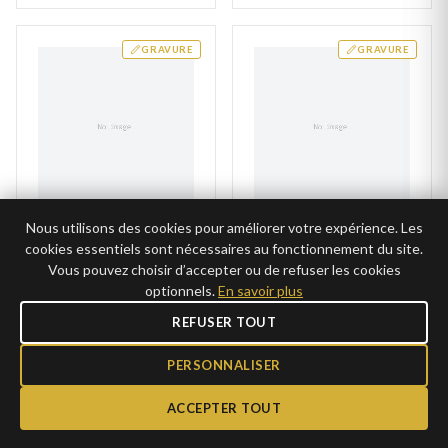
GRAVURE
GRAVURE
Nous utilisons des cookies pour améliorer votre expérience. Les
Gourmette Homme
Bracelet argent vieilli
cookies essentiels sont nécessaires au fonctionnement du site.
Argent Eimen Poli
maille Valison cheval
Vous pouvez choisir d’accepter ou de refuser les cookies
145€
89,00€
AJOUTER
AJOUTER
optionnels.
En savoir plus
72,50€ →
44,50€ →
CLUB
CLUB
REFUSER TOUT
PERSONNALISER
GRAVURE
ACCEPTER TOUT