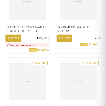
Bracelet argent maille
Gourmette Argent
Pierno gourmette
Asloob
179,00€
75€
AJOUTER
AJOUTER
37,50€ →
CLUB
⚠️ Dernier exemplaire
89,50€ →
CLUB
GRAVURE
GRAVURE