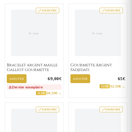
GRAVURE
GRAVURE
Bracelet argent maille
Gourmette Argent
Galliot gourmette
Fadjidati
69,00€
65€
AJOUTER
AJOUTER
32,50€ →
CLUB
⚠️ Dernier exemplaire
34,50€ →
CLUB
GRAVURE
GRAVURE