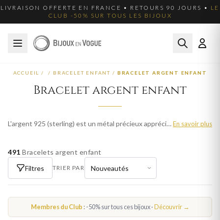
LIVRAISON OFFERTE EN FRANCE • RETOURS 90 JOURS •
LE
CLUB -50% SUR TOUS LES BIJOUX
ACCUEIL
/
/
BRACELET ENFANT
/
BRACELET ARGENT ENFANT
Bracelet argent enfant
L'argent 925 (sterling) est un métal précieux apprécié pour son éclat blanc et sa polyvalence. Nos bracelets en argent enfant allient élégance classique et modernité, à des prix accessibles. Parcourez plus de 25 modèles pour enfant et trouvez votre bijou idéal. Livraison offerte en France métropolitaine.
En savoir plus
491
Bracelets argent enfant
Filtres
TRIER PAR
Membres du Club
: -50% sur tous ces bijoux ·
Découvrir →