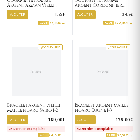
Gourmette Homme
Gourmette Homme
Argent Azman Vielli
Argent Cordonnier
figaro
Vielli cheval
155€
345€
AJOUTER
AJOUTER
77,50€ →
172,50€ →
CLUB
CLUB
GRAVURE
GRAVURE
Bracelet argent vieilli
Bracelet argent maille
maille figaro Saibo 1-2
figaro Eugne 1-3
169,00€
175,00€
AJOUTER
AJOUTER
⚠️ Dernier exemplaire
⚠️ Dernier exemplaire
84,50€ →
87,50€ →
CLUB
CLUB