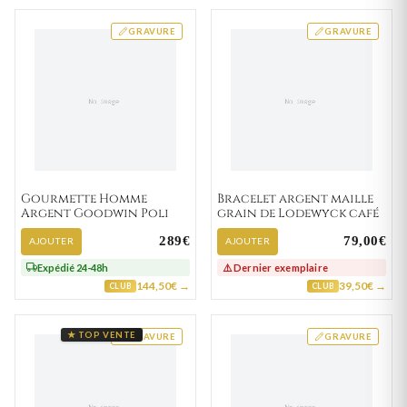
GRAVURE
GRAVURE
Gourmette Homme
Bracelet argent maille
Argent Goodwin Poli
grain de Lodewyck café
289€
79,00€
AJOUTER
AJOUTER
Expédié 24-48h
⚠️ Dernier exemplaire
144,50€ →
39,50€ →
CLUB
CLUB
★ TOP VENTE
GRAVURE
GRAVURE