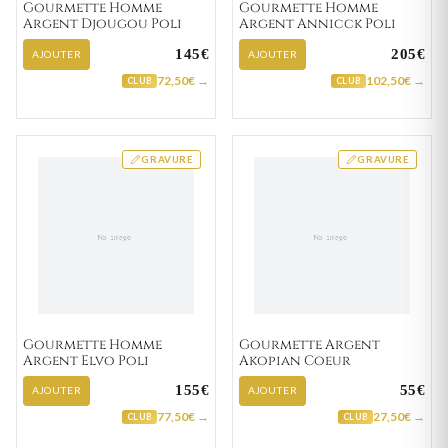
Gourmette Homme
Gourmette Homme
Argent Djougou Poli
Argent Annicck Poli
145€
205€
AJOUTER
AJOUTER
72,50€ →
102,50€ →
CLUB
CLUB
GRAVURE
GRAVURE
Gourmette Homme
Gourmette Argent
Argent Elvo Poli
Akopian Coeur
155€
55€
AJOUTER
AJOUTER
77,50€ →
27,50€ →
CLUB
CLUB