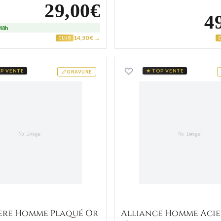
29,00€
4
-48h
14,50 € →
CLUB
Chevalière Homme Plaqué Or Zoram
Alliance
P VENTE
★ TOP VENTE
GRAVURE
ère Homme Plaqué Or
Alliance Homme Acie