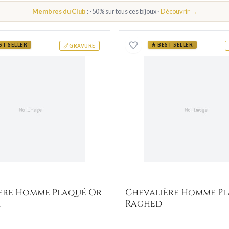
Membres du Club
: -50% sur tous ces bijoux ·
Découvrir →
 Zirconium
Chevalière Homme Plaqué Or Ratanak
Chevaliè
ST-SELLER
★ BEST-SELLER
GRAVURE
ère Homme Plaqué Or
Chevalière Homme P
k
Raghed