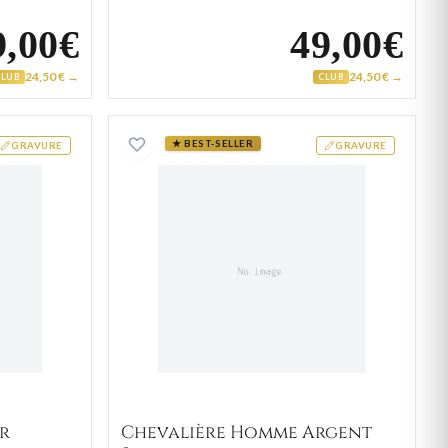
9,00€
49,00€
24,50 € →
24,50 € →
CLUB
CLUB
 Homme Acier Nelongo
Chevalière Homme Argent
★ BEST-SELLER
GRAVURE
GRAVURE
r
Chevalière Homme Argent