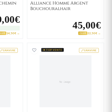
rchemin
Alliance Homme Argent
Bouchouralhair
9,00€
45,00€
14,50 € →
22,50 € →
CLUB
CLUB
acier Azican noir
Bague Alliance argent 925
★ TOP VENTE
GRAVURE
GRAVURE