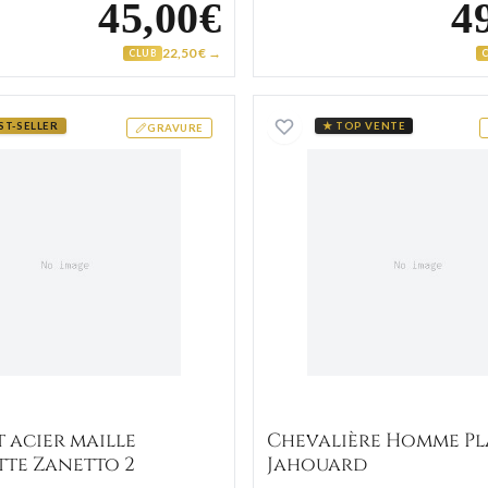
45,00€
4
22,50 € →
CLUB
et Roukos strass
Bracelet acier maille gourmette Zanetto 2
Chevaliè
ST-SELLER
★ TOP VENTE
GRAVURE
 acier maille
Chevalière Homme P
te Zanetto 2
Jahouard