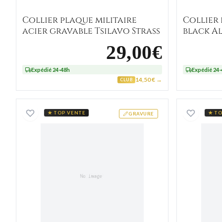
Collier plaque militaire
Collier
acier gravable Tsilavo Strass
black Al
29,00€
Expédié 24-48h
Expédié 24
14,50 € →
CLUB
Bague Alliance argent 925 gravable R
★ TOP VENTE
★ TO
GRAVURE