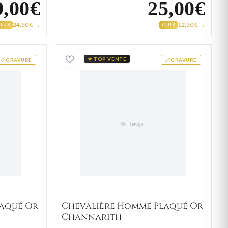
9,00€
25,00€
24,50 € →
12,50 € →
CLUB
CLUB
re Homme Plaqué Or Jahouard
Chevalière Homme Plaqué 
★ TOP VENTE
GRAVURE
GRAVURE
laqué Or
Chevalière Homme Plaqué Or
Channarith