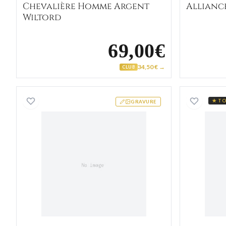
Chevalière Homme Argent
Allianc
Wiltord
69,00€
34,50 € →
CLUB
Collier plaque militaire acier gravable 
★ TO
GRAVURE