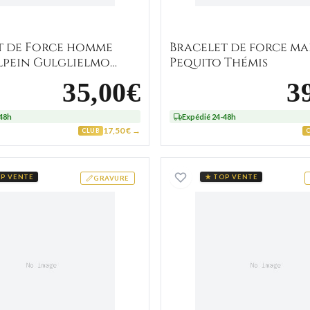
t de Force homme
Bracelet de force m
ilpein Gulglielmo
Pequito Thémis
35,00€
3
-48h
Expédié 24-48h
17,50 € →
CLUB
Pendentif Or Parchemin Cys Achille
Pendenti
P VENTE
★ TOP VENTE
GRAVURE