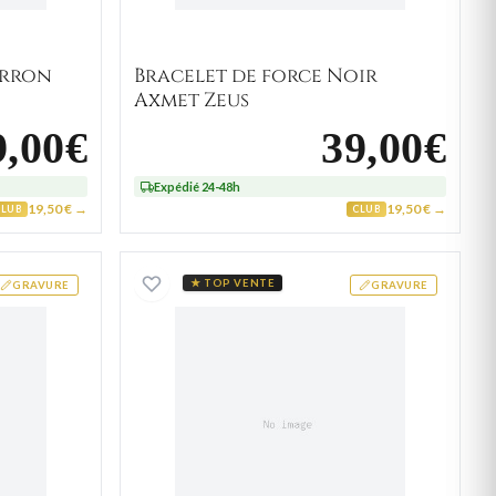
arron
Bracelet de force Noir
Axmet Zeus
9,00€
39,00€
Expédié 24-48h
19,50 € →
19,50 € →
CLUB
CLUB
f plaque Ludgero aequilibrium
Plaque américaine à Oullo g
★ TOP VENTE
GRAVURE
GRAVURE