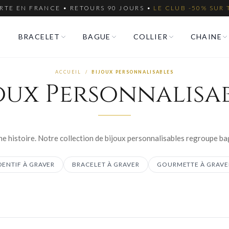
RTE EN FRANCE • RETOURS 90 JOURS •
LE CLUB -50% SUR 
BRACELET
BAGUE
COLLIER
CHAINE
ACCUEIL
/
BIJOUX PERSONNALISABLES
oux Personnalisa
ENTIF À GRAVER
BRACELET À GRAVER
GOURMETTE À GRAVE