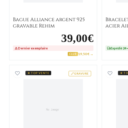
Bague Alliance argent 925
Bracele
gravable Rehim
acier A
marron
39,00€
⚠️ Dernier exemplaire
Expédié 24
19,50 € →
CLUB
Pendentif Parchemin Geralte Or
★ TOP VENTE
★ TO
GRAVURE