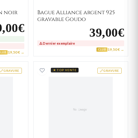
n noir
Bague Alliance argent 925
gravable Goudo
9,00€
39,00€
⚠️ Dernier exemplaire
19,50 € →
CLUB
19,50 € →
CLUB
n
 de force marron Pequito Thémis
Bracelet de force Noir Ax
★ TOP VENTE
GRAVURE
GRAVURE