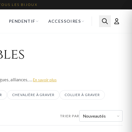
TOUS LES BIJOUX
PENDENTIF
ACCESSOIRES
bles
Offrez un bijou qui raconte une histoire. Notre collection de bijoux personnalisables regroupe bagues, alliances, chevalières, bracelets, gourmettes, pendentifs et colliers sur lesquels vous pouvez faire inscrire un prénom, une date ou un message personnel. Fabriqués avec soin en or, argent et plaqué or, ces bijoux à graver constituent le cadeau idéal. Livraison offerte en France métropolitaine.
En savoir plus
R
CHEVALIÈRE À GRAVER
COLLIER À GRAVER
TRIER PAR