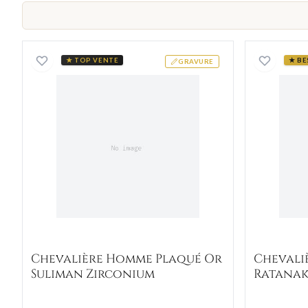
Chevalière Homme Plaqué Or Suliman
★ TOP VENTE
★ BE
GRAVURE
Chevalière Homme Plaqué Or
Chevali
Suliman Zirconium
Ratana