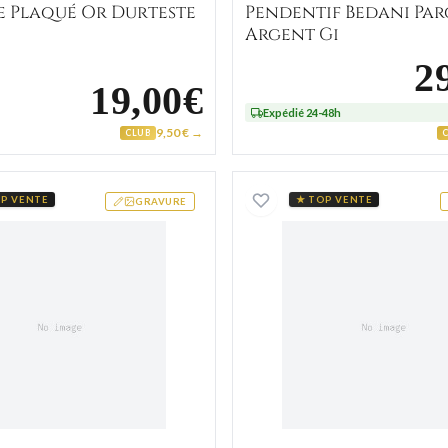
e Plaqué Or Durteste
Pendentif Bedani Pa
Argent Gi
2
19,00€
Expédié 24-48h
9,50 € →
CLUB
Tsilavo Strass
Collier plaque américaine black Allick vierge
Bracelet 
P VENTE
★ TOP VENTE
GRAVURE