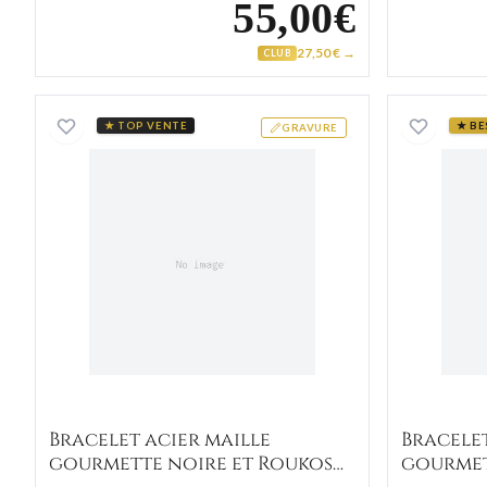
55,00€
27,50 € →
CLUB
Bracelet acier maille gourmette noire 
★ TOP VENTE
★ BE
GRAVURE
Bracelet acier maille
Bracelet
gourmette noire et Roukos
gourmet