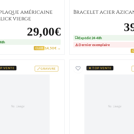
 plaque américaine
Bracelet acier Azica
lick vierge
3
29,00€
Expédié 24-48h
-48h
⚠️ Dernier exemplaire
14,50 € →
CLUB
ehim
Bracelet de Force homme acier Ailpein Gulglielmo marro
Bracelet
P VENTE
★ TOP VENTE
GRAVURE