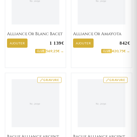
Alliance Or Blanc Bacet
Alliance Or Amayota
1 139€
842€
AJOUTER
AJOUTER
569,25€ →
420,75€ →
CLUB
CLUB
GRAVURE
GRAVURE
Bague Alliance argent
Bague Alliance argent