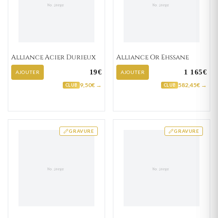
Alliance Acier Durieux
Alliance Or Ehssane
19€
1 165€
AJOUTER
AJOUTER
9,50€ →
582,45€ →
CLUB
CLUB
GRAVURE
GRAVURE