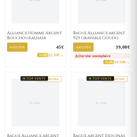
Alliance Homme Argent
Bague Alliance argent
Bouchouralhair
925 gravable Goudo
45€
39,00€
AJOUTER
AJOUTER
22,50€ →
CLUB
⚠️ Dernier exemplaire
19,50€ →
CLUB
★ TOP VENTE
★ TOP VENTE
GRAVURE
GRAVURE
Bague Alliance argent
Bague argent Esquinas