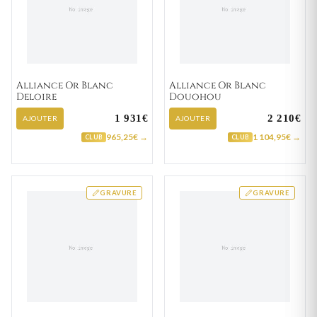
Alliance Or Blanc
Alliance Or Blanc
Deloire
Douohou
1 931€
2 210€
AJOUTER
AJOUTER
965,25€ →
1 104,95€ →
CLUB
CLUB
GRAVURE
GRAVURE