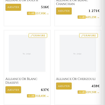
Alliance Or Dolysi
Alliance Or Blanc
Chanchan
516€
AJOUTER
1 271€
AJOUTER
257,95€ →
CLUB
635,25€ →
CLUB
GRAVURE
GRAVURE
Alliance Or Blanc
Alliance Or Cherzouli
Diassivi
459€
AJOUTER
637€
AJOUTER
229,50€ →
CLUB
318,45€ →
CLUB