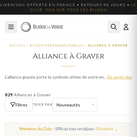
LIVRAISON OFFERTE EN FRANCE • RETOURS 90 JOURS •
LE
CLUB -50% SUR TOUS LES BIJOUX
ACCUEIL
/
BIJOUX PERSONNALISABLES
/
ALLIANCE À GRAVER
Alliance à Graver
L'alliance gravée porte le symbole ultime de votre engagement. Inscrivez vos prénoms, votre date de mariage ou un message intime à l'intérieur de votre alliance en or jaune, blanc ou rose. Plus de 1 930 modèles. Livraison offerte en France.
En savoir plus
829
Alliances à Graver
Filtres
TRIER PAR
Membres du Club
: -50% sur tous ces bijoux ·
Découvrir →