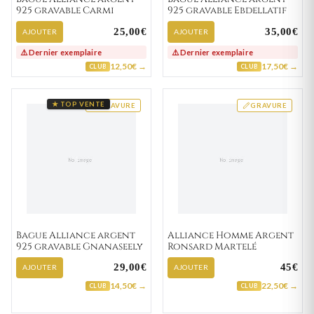
925 gravable Carmi
925 gravable Ebdellatif
25,00€
35,00€
AJOUTER
AJOUTER
⚠️ Dernier exemplaire
⚠️ Dernier exemplaire
12,50€ →
17,50€ →
CLUB
CLUB
★ TOP VENTE
GRAVURE
GRAVURE
Bague Alliance argent
Alliance Homme Argent
925 gravable Gnanaseely
Ronsard Martelé
29,00€
45€
AJOUTER
AJOUTER
14,50€ →
22,50€ →
CLUB
CLUB