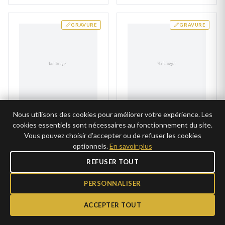
GRAVURE
GRAVURE
Nous utilisons des cookies pour améliorer votre expérience. Les
Alliance Or Blanc
Alliance Or Anousone
cookies essentiels sont nécessaires au fonctionnement du site.
Caharou
1 473€
AJOUTER
Vous pouvez choisir d’accepter ou de refuser les cookies
1 799€
AJOUTER
optionnels.
En savoir plus
736,45€ →
CLUB
899,25€ →
CLUB
REFUSER TOUT
PERSONNALISER
GRAVURE
GRAVURE
ACCEPTER TOUT