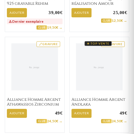
925 gravable Rehim
réalisation Amour
39,00€
25,00€
AJOUTER
AJOUTER
12,50€ →
CLUB
⚠️ Dernier exemplaire
19,50€ →
CLUB
★ TOP VENTE
GRAVURE
GRAVURE
Alliance Homme Argent
Alliance Homme Argent
Athawassios Zirconium
Andlaka
49€
49€
AJOUTER
AJOUTER
24,50€ →
24,50€ →
CLUB
CLUB