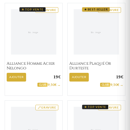
★ TOP VENTE
★ BEST-SELLER
GRAVURE
GRAVURE
Alliance Homme Acier
Alliance Plaqué Or
Nelongo
Durteste
19€
19€
AJOUTER
AJOUTER
9,50€ →
9,50€ →
CLUB
CLUB
★ TOP VENTE
GRAVURE
GRAVURE