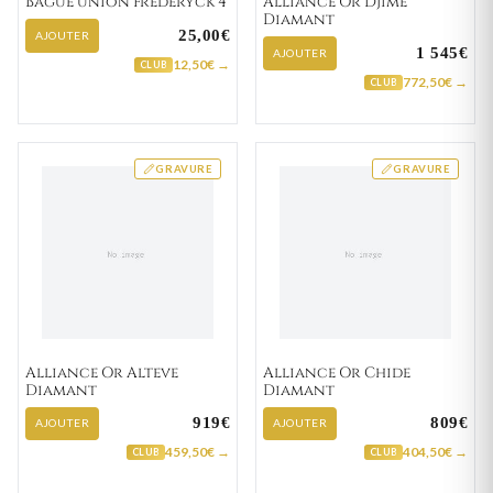
Bague union Frederyck 4
Alliance Or Djime
Diamant
25,00€
AJOUTER
1 545€
AJOUTER
12,50€ →
CLUB
772,50€ →
CLUB
GRAVURE
GRAVURE
Alliance Or Alteve
Alliance Or Chide
Diamant
Diamant
919€
809€
AJOUTER
AJOUTER
459,50€ →
404,50€ →
CLUB
CLUB