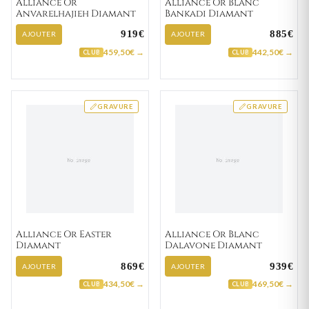
Alliance Or
Alliance Or Blanc
Anvarelhajieh Diamant
Bankadi Diamant
919€
885€
AJOUTER
AJOUTER
459,50€ →
442,50€ →
CLUB
CLUB
GRAVURE
GRAVURE
Alliance Or Easter
Alliance Or Blanc
Diamant
Dalavone Diamant
869€
939€
AJOUTER
AJOUTER
434,50€ →
469,50€ →
CLUB
CLUB