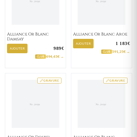
Alliance Or Blanc
Alliance Or Blanc Aroe
Damsay
1 183€
AJOUTER
989€
AJOUTER
591,25€ →
CLUB
494,45€ →
CLUB
GRAVURE
GRAVURE