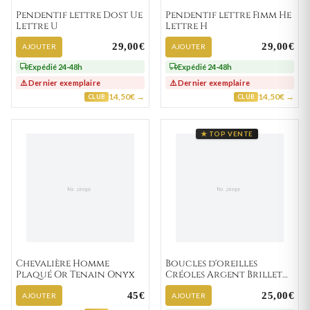
Pendentif lettre Dost Ue
Pendentif lettre Fimm He
Lettre U
Lettre H
29,00€
29,00€
AJOUTER
AJOUTER
Expédié 24-48h
Expédié 24-48h
⚠️ Dernier exemplaire
⚠️ Dernier exemplaire
14,50€ →
14,50€ →
CLUB
CLUB
★ TOP VENTE
Chevalière Homme
Boucles d'oreilles
Plaqué Or Tenain Onyx
Créoles Argent Brillet
Texturé
45€
25,00€
AJOUTER
AJOUTER