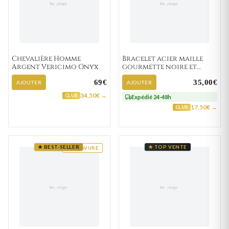
Chevalière Homme
Bracelet acier maille
Argent Vericimo Onyx
gourmette noire et
Roukos strass
69€
35,00€
AJOUTER
AJOUTER
34,50€ →
CLUB
Expédié 24-48h
17,50€ →
CLUB
★ BEST-SELLER
★ TOP VENTE
GRAVURE