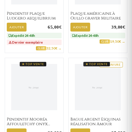
Pendentif plaque
Plaque américaine à
Ludgero aequilibrium
Oullo graver Militaire
65,00€
39,00€
AJOUTER
AJOUTER
Expédié 24-48h
Expédié 24-48h
19,50€ →
CLUB
⚠️ Dernier exemplaire
32,50€ →
CLUB
★ TOP VENTE
★ TOP VENTE
GRAVURE
Pendentif Mooréa
Bague argent Esquinas
Affouletchy onyx
réalisation Amour
Ethnique Totem