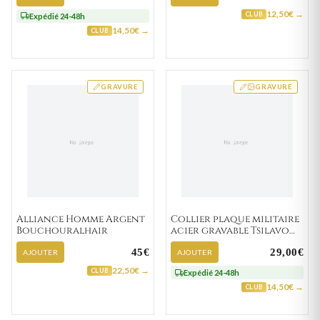
12,50€ →
CLUB
Expédié 24-48h
14,50€ →
CLUB
GRAVURE
GRAVURE
Alliance Homme Argent
Collier plaque militaire
Bouchouralhair
acier gravable Tsilavo
Strass
45€
29,00€
AJOUTER
AJOUTER
22,50€ →
CLUB
Expédié 24-48h
14,50€ →
CLUB