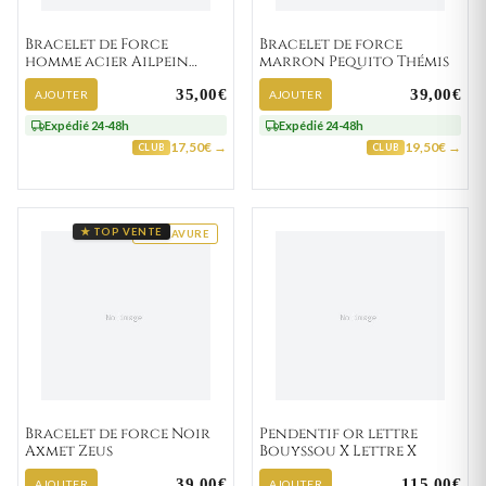
Bracelet de Force
Bracelet de force
homme acier Ailpein
marron Pequito Thémis
Gulglielmo marron
35,00€
39,00€
AJOUTER
AJOUTER
Expédié 24-48h
Expédié 24-48h
17,50€ →
19,50€ →
CLUB
CLUB
★ TOP VENTE
GRAVURE
Bracelet de force Noir
Pendentif or lettre
Axmet Zeus
Bouyssou X Lettre X
39,00€
115,00€
AJOUTER
AJOUTER