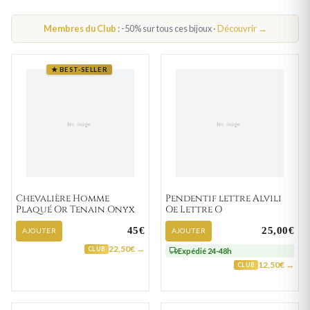
BIJOUX PLAQUÉ OR
BIJOUX ACIER
Membres du Club
: -50% sur tous ces bijoux ·
Découvrir →
★ BEST-SELLER
Chevalière Homme
Pendentif lettre Alvili
Plaqué Or Tenain Onyx
Oe Lettre O
45€
25,00€
AJOUTER
AJOUTER
22,50€ →
CLUB
Expédié 24-48h
12,50€ →
CLUB