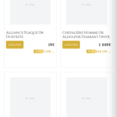
Alliance Plaqué Or
Chevalière Homme Or
Durteste
Aldolphe Diamant Onyx
19€
1 669€
AJOUTER
AJOUTER
9,50€ →
834,50€ →
CLUB
CLUB