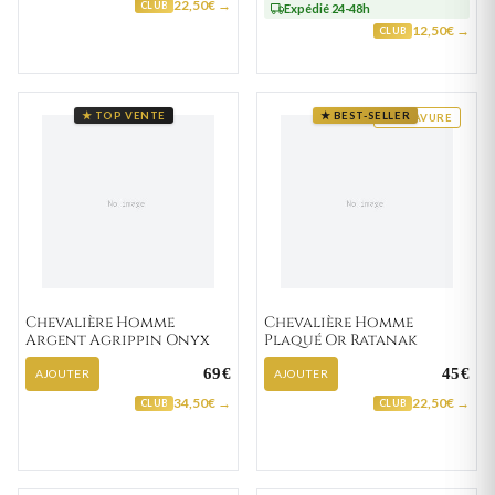
22,50€ →
CLUB
Expédié 24-48h
12,50€ →
CLUB
★ TOP VENTE
★ BEST-SELLER
GRAVURE
Chevalière Homme
Chevalière Homme
Argent Agrippin Onyx
Plaqué Or Ratanak
69€
45€
AJOUTER
AJOUTER
34,50€ →
22,50€ →
CLUB
CLUB