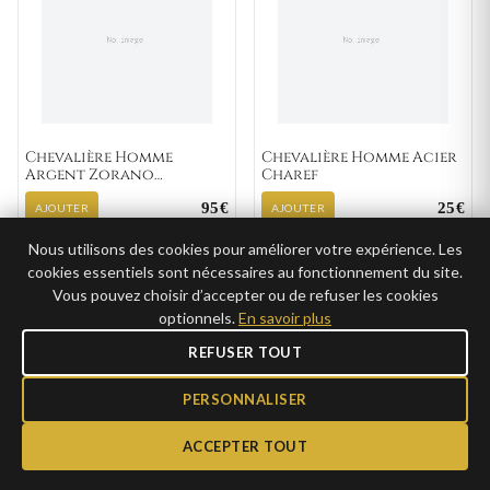
Chevalière Homme
Chevalière Homme Acier
Argent Zorano
Charef
Zirconium
95€
25€
AJOUTER
AJOUTER
47,50€ →
12,50€ →
CLUB
CLUB
Nous utilisons des cookies pour améliorer votre expérience. Les
cookies essentiels sont nécessaires au fonctionnement du site.
Vous pouvez choisir d’accepter ou de refuser les cookies
optionnels.
En savoir plus
★ BEST-SELLER
★ BEST-SELLER
GRAVURE
GRAVURE
REFUSER TOUT
PERSONNALISER
ACCEPTER TOUT