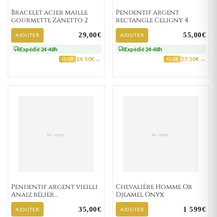
Bracelet acier maille
Pendentif argent
gourmette Zanetto 2
rectangle Celigny 4
29,00€
55,00€
AJOUTER
AJOUTER
Expédié 24-48h
Expédié 24-48h
14,50€ →
27,50€ →
CLUB
CLUB
Pendentif argent vieilli
Chevalière Homme Or
Anaiz bélier
Djeamel Onyx
Astrologique
35,00€
1 599€
AJOUTER
AJOUTER