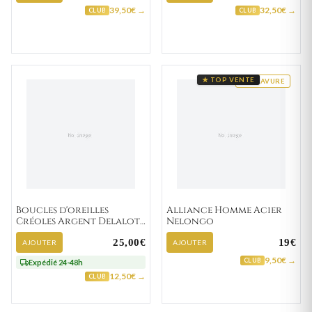
39,50€ →
32,50€ →
CLUB
CLUB
★ TOP VENTE
GRAVURE
Boucles d'oreilles
Alliance Homme Acier
Créoles Argent Delalot
Nelongo
Texturé
25,00€
19€
AJOUTER
AJOUTER
9,50€ →
CLUB
Expédié 24-48h
12,50€ →
CLUB