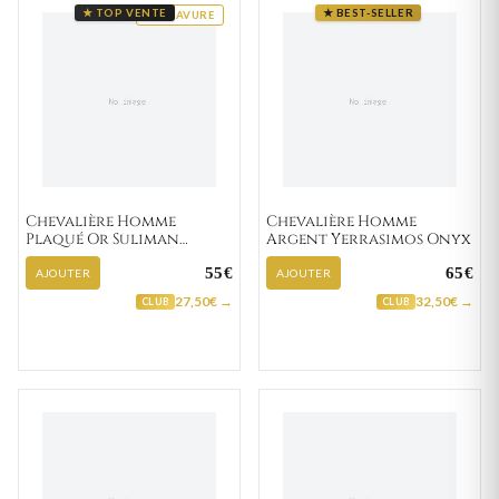
★ TOP VENTE
★ BEST-SELLER
GRAVURE
Chevalière Homme
Chevalière Homme
Plaqué Or Suliman
Argent Yerrasimos Onyx
Zirconium
55€
65€
AJOUTER
AJOUTER
27,50€ →
32,50€ →
CLUB
CLUB