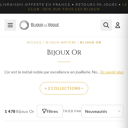
LIVRAISON OFFERTE EN FRANCE • RETOURS 90 JOURS •
LE
CLUB -50% SUR TOUS LES BIJOUX
ACCUEIL
/
BIJOUX MATIÈRE
/
BIJOUX OR
Bijoux Or
L'or est le métal noble par excellence en joaillerie. Notre collection de bijoux en or réunit bagues, bracelets, colliers, chaînes, pendentifs et boucles d'oreilles en or jaune, or blanc et or rose, en 9 et 18 carats. Chaque pièce est fabriquée avec le savoir-faire de l'orfèvrerie française. Livraison offerte en France métropolitaine.
En savoir plus
+ 2 COLLECTIONS
PAR MATIÈRE
1 478
Bijoux Or
Filtres
TRIER PAR
BIJOUX OR JAUNE
BIJOUX OR BLANC