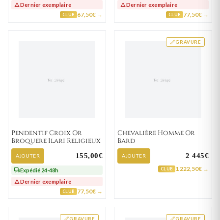
⚠️ Dernier exemplaire
⚠️ Dernier exemplaire
67,50€ →
77,50€ →
CLUB
CLUB
GRAVURE
Pendentif Croix Or
Chevalière Homme Or
Broquere Ilari Religieux
Bard
155,00€
2 445€
AJOUTER
AJOUTER
1 222,50€ →
CLUB
Expédié 24-48h
⚠️ Dernier exemplaire
77,50€ →
CLUB
GRAVURE
GRAVURE