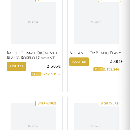
Bague Homme Or Jaune et
Alliance Or Blanc Flavy
Blanc Roselo Diamant
2 304€
AJOUTER
2 505€
AJOUTER
1 152,24€ →
CLUB
1 252,50€ →
CLUB
GRAVURE
GRAVURE