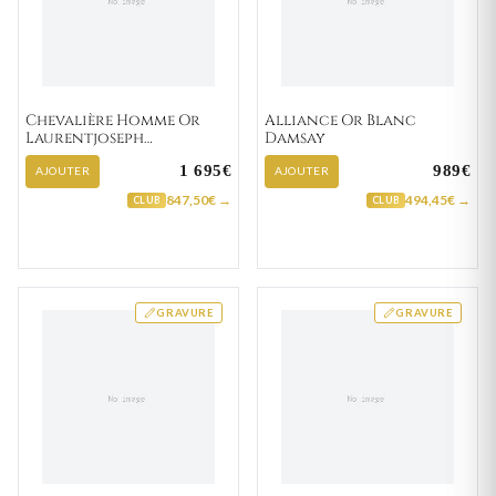
Chevalière Homme Or
Alliance Or Blanc
Laurentjoseph
Damsay
Zirconium
1 695€
989€
AJOUTER
AJOUTER
847,50€ →
494,45€ →
CLUB
CLUB
GRAVURE
GRAVURE