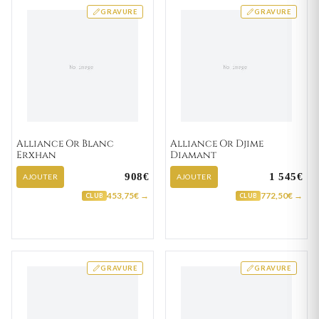
GRAVURE
GRAVURE
Alliance Or Blanc
Alliance Or Djime
Erxhan
Diamant
908€
1 545€
AJOUTER
AJOUTER
453,75€ →
772,50€ →
CLUB
CLUB
GRAVURE
GRAVURE