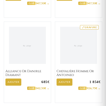
347,50€ →
347,50€ →
CLUB
CLUB
GRAVURE
Alliance Or Danirle
Chevalière Homme Or
Diamant
Antoineo
685€
1 854€
AJOUTER
AJOUTER
342,50€ →
926,75€ →
CLUB
CLUB