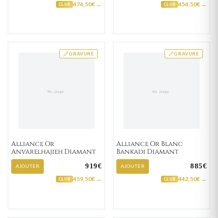
474,50€ →
454,50€ →
CLUB
CLUB
GRAVURE
GRAVURE
Alliance Or
Alliance Or Blanc
Anvarelhajieh Diamant
Bankadi Diamant
919€
885€
AJOUTER
AJOUTER
459,50€ →
442,50€ →
CLUB
CLUB