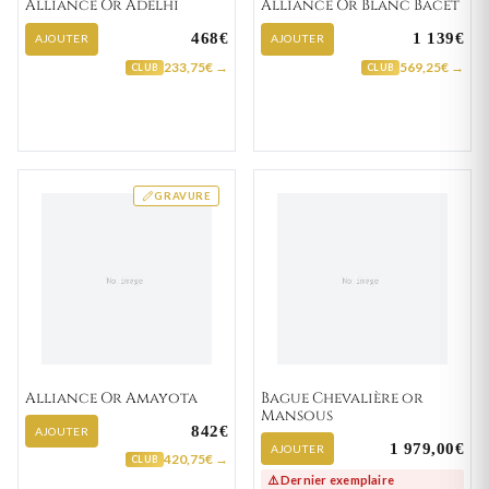
Alliance Or Adelhi
Alliance Or Blanc Bacet
468€
1 139€
AJOUTER
AJOUTER
233,75€ →
569,25€ →
CLUB
CLUB
GRAVURE
Alliance Or Amayota
Bague Chevalière or
Mansous
842€
AJOUTER
1 979,00€
AJOUTER
420,75€ →
CLUB
⚠️ Dernier exemplaire