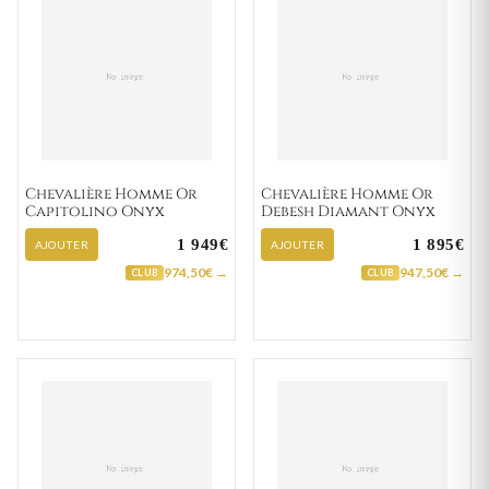
Chevalière Homme Or
Chevalière Homme Or
Capitolino Onyx
Debesh Diamant Onyx
1 949€
1 895€
AJOUTER
AJOUTER
974,50€ →
947,50€ →
CLUB
CLUB