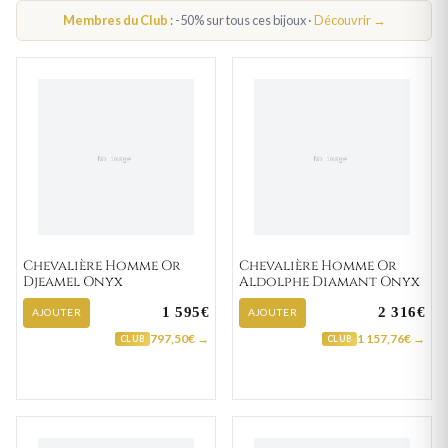
Membres du Club
: -50% sur tous ces bijoux ·
Découvrir →
Chevalière Homme Or
Chevalière Homme Or
Djeamel Onyx
Aldolphe Diamant Onyx
1 595€
2 316€
AJOUTER
AJOUTER
797,50€ →
1 157,76€ →
CLUB
CLUB