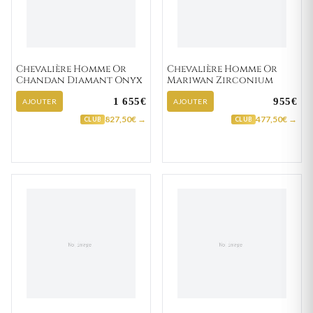
Chevalière Homme Or
Chevalière Homme Or
Chandan Diamant Onyx
Mariwan Zirconium
1 655€
955€
AJOUTER
AJOUTER
827,50€ →
477,50€ →
CLUB
CLUB