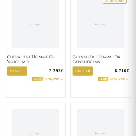
GRAVURE
Chevalière Homme Or
Chevalière Homme Or
Yanglimo
Genzhekhan
2 393€
6 716€
AJOUTER
AJOUTER
1 196,25€ →
3 357,75€ →
CLUB
CLUB