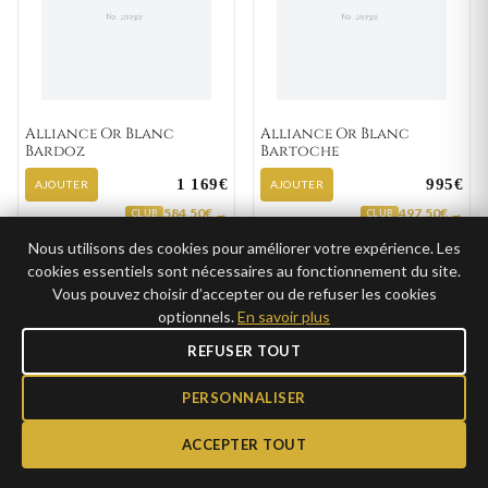
Alliance Or Blanc
Alliance Or Blanc
Bardoz
Bartoche
1 169€
995€
AJOUTER
AJOUTER
584,50€ →
497,50€ →
CLUB
CLUB
Nous utilisons des cookies pour améliorer votre expérience. Les
cookies essentiels sont nécessaires au fonctionnement du site.
Vous pouvez choisir d’accepter ou de refuser les cookies
optionnels.
En savoir plus
GRAVURE
GRAVURE
REFUSER TOUT
PERSONNALISER
ACCEPTER TOUT