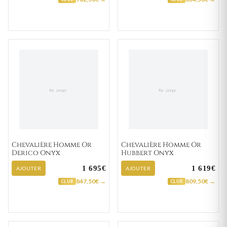
Chevalière Homme Or
Chevalière Homme Or
Derico Onyx
Hubbert Onyx
1 695€
1 619€
AJOUTER
AJOUTER
847,50€ →
809,50€ →
CLUB
CLUB