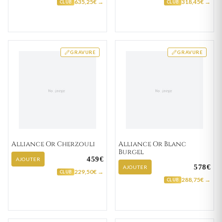
635,25€ →
318,45€ →
CLUB
CLUB
GRAVURE
GRAVURE
Alliance Or Cherzouli
Alliance Or Blanc
Burgel
459€
AJOUTER
578€
AJOUTER
229,50€ →
CLUB
288,75€ →
CLUB