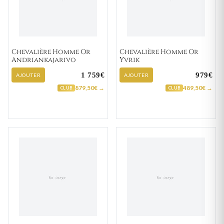
Chevalière Homme Or
Chevalière Homme Or
Andriankajarivo
Yvrik
1 759€
979€
AJOUTER
AJOUTER
879,50€ →
489,50€ →
CLUB
CLUB