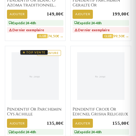
Pendentif or blanc O
Pendentif Parchemin
Azoma traditionnel
Geralte Or
Lettre O
149,00€
199,00€
AJOUTER
AJOUTER
Expédié 24-48h
Expédié 24-48h
⚠️ Dernier exemplaire
⚠️ Dernier exemplaire
74,50€ →
99,50€ →
CLUB
CLUB
★ TOP VENTE
GRAVURE
Pendentif Or Parchemin
Pendentif Croix Or
Cys Achille
Edicnel Grisha Religieux
135,00€
155,00€
AJOUTER
AJOUTER
Expédié 24-48h
Expédié 24-48h