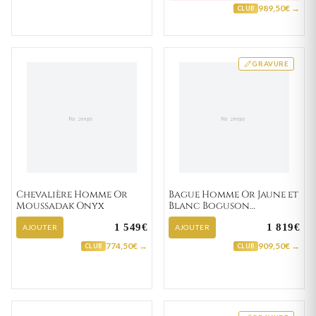
989,50€ →
CLUB
GRAVURE
Chevalière Homme Or
Bague Homme Or Jaune et
Moussadak Onyx
Blanc Boguson
Zirconium
1 549€
1 819€
AJOUTER
AJOUTER
774,50€ →
909,50€ →
CLUB
CLUB