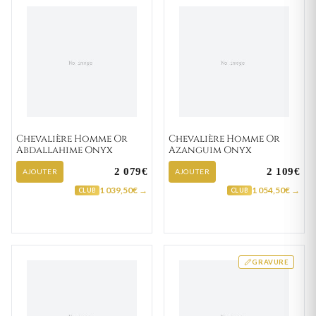
Chevalière Homme Or
Chevalière Homme Or
Abdallahime Onyx
Azanguim Onyx
2 079€
2 109€
AJOUTER
AJOUTER
1 039,50€ →
1 054,50€ →
CLUB
CLUB
GRAVURE