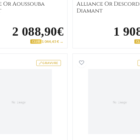
e Or Aoussouba
Alliance Or Descord
t
Diamant
2 088,90€
1 90
1 044,45 € →
CLUB
C
Alliance Or Froune Diamant
Alliance
GRAVURE