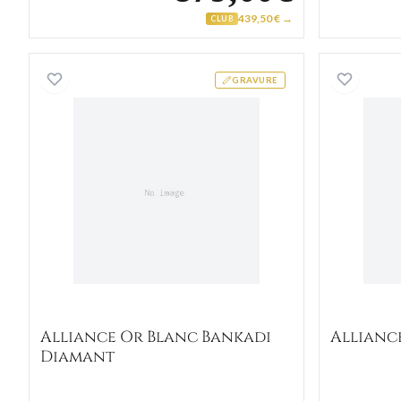
439,50 € →
CLUB
Alliance Or Blanc Bankadi Diamant
GRAVURE
Alliance Or Blanc Bankadi
Allianc
Diamant