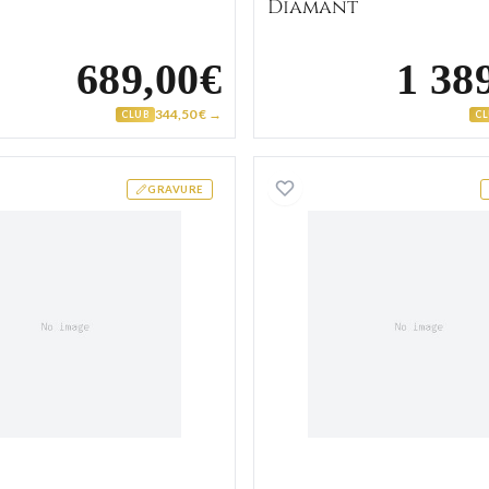
Diamant
689,00€
1 38
344,50 € →
CLUB
C
Alliance Or Aoussouba Diamant
Alliance
GRAVURE