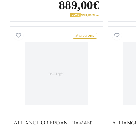
889,00€
444,50 € →
CLUB
Alliance Or Eroan Diamant
GRAVURE
Alliance Or Eroan Diamant
Allianc