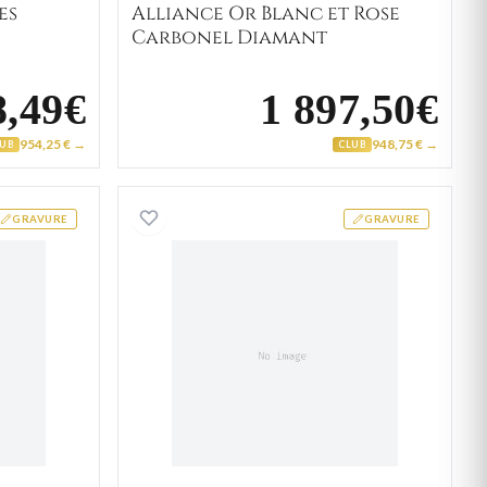
es
Alliance Or Blanc et Rose
Carbonel Diamant
8,49€
1 897,50€
954,25 € →
948,75 € →
LUB
CLUB
 Or Asnor Diamant
Alliance Or Colella Diaman
GRAVURE
GRAVURE