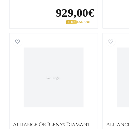
929,00€
464,50 € →
CLUB
Alliance Or Blenys Diamant
Alliance Or Blenys Diamant
Allianc