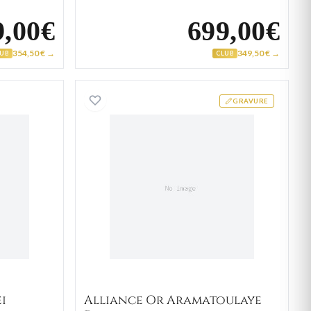
9,00€
699,00€
354,50 € →
349,50 € →
LUB
CLUB
 Or Blanc Biei Diamant
Alliance Or Aramatoulaye 
GRAVURE
i
Alliance Or Aramatoulaye