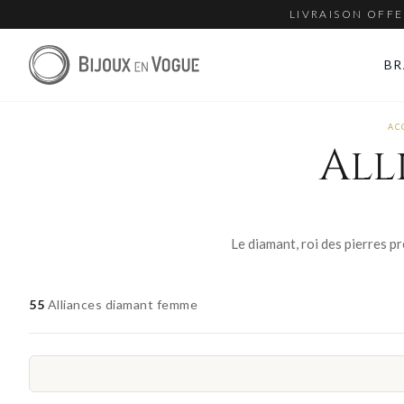
LIVRAISON OFFE
BR
AC
All
55
Alliances diamant femme