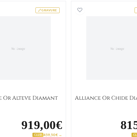
Alliance Or Alteve Diamant
Alliance
GRAVURE
e Or Alteve Diamant
Alliance Or Chide D
919,00€
81
459,50 € →
CLUB
C