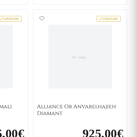
 Or Blanc Bemali Diamant
Alliance Or Anvarelhajieh 
GRAVURE
GRAVURE
mali
Alliance Or Anvarelhajieh
Diamant
5,00€
925,00€