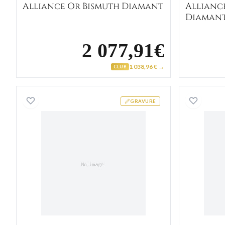
Alliance Or Bismuth Diamant
Allianc
Diaman
2 077,91€
1 038,96 € →
CLUB
Alliance Or Bron Diamant
GRAVURE