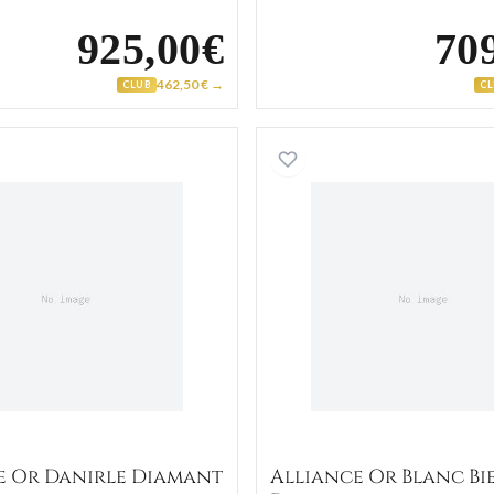
925,00€
70
462,50 € →
CLUB
C
Alliance Or Danirle Diamant
Alliance
e Or Danirle Diamant
Alliance Or Blanc Bie