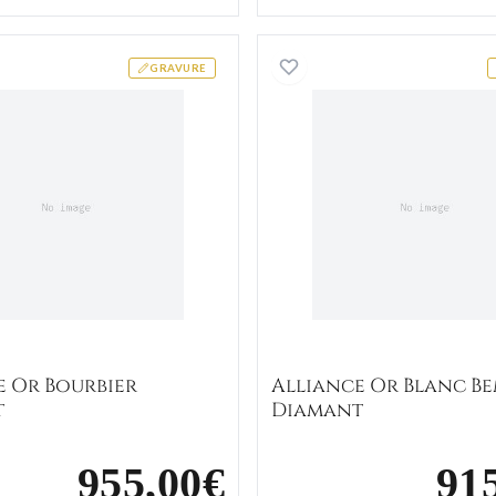
Alliance Or Bourbier Diamant
Alliance
GRAVURE
e Or Bourbier
Alliance Or Blanc Be
t
Diamant
955,00€
91