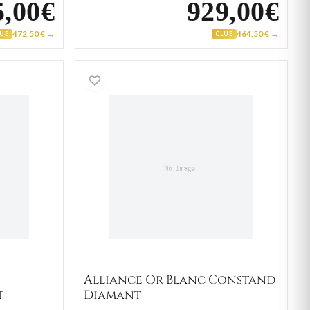
5,00€
929,00€
472,50 € →
464,50 € →
LUB
CLUB
 Or Blanc Eyoufaideou Diamant
Alliance Or Blanc Constan
Alliance Or Blanc Constand
t
Diamant