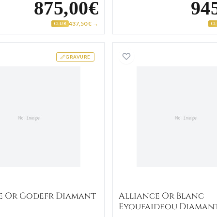
875,00€
94
437,50 € →
CLUB
C
Alliance Or Godefr Diamant
Alliance
GRAVURE
e Or Godefr Diamant
Alliance Or Blanc
Eyoufaideou Diaman