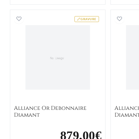
Alliance Or Debonnaire Diamant
GRAVURE
Alliance Or Debonnaire
Allianc
Diamant
Diaman
879,00€