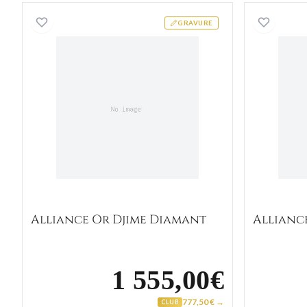
Alliance Or Djime Diamant
GRAVURE
Alliance Or Djime Diamant
Allianc
1 555,00€
777,50 € →
CLUB