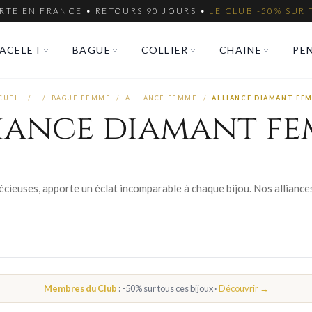
RTE EN FRANCE • RETOURS 90 JOURS •
LE CLUB -50% SUR 
ACELET
BAGUE
COLLIER
CHAINE
PE
CUEIL
/
/
BAGUE FEMME
/
ALLIANCE FEMME
/
ALLIANCE DIAMANT FE
iance diamant f
Membres du Club
: -50% sur tous ces bijoux ·
Découvrir →