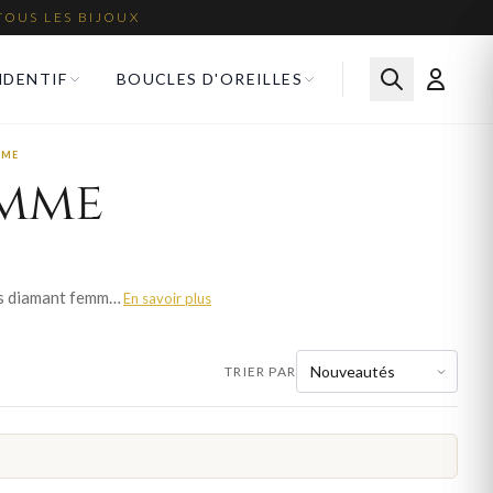
TOUS LES BIJOUX
NDENTIF
BOUCLES D'OREILLES
MME
emme
Le diamant, roi des pierres précieuses, apporte un éclat incomparable à chaque bijou. Nos alliances diamant femme sont sertis avec précision pour maximiser la brillance de chaque pierre. Parcourez plus de 593 modèles pour femme et trouvez la pièce qui sublimera votre style. Livraison offerte en France métropolitaine.
En savoir plus
TRIER PAR