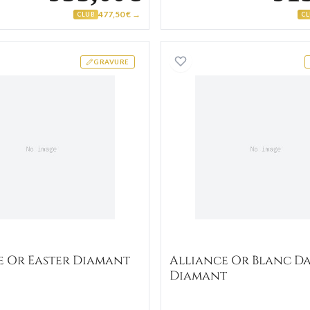
477,50 € →
CLUB
C
Alliance Or Easter Diamant
Alliance
GRAVURE
e Or Easter Diamant
Alliance Or Blanc D
Diamant